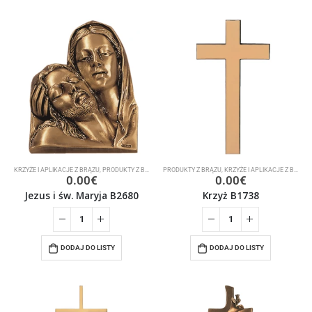
KRZYŻE I APLIKACJE Z BRĄZU
,
PRODUKTY Z BRĄZU
PRODUKTY Z BRĄZU
,
KRZYŻE I APLIKACJE Z BRĄZU
0.00
€
0.00
€
Jezus i św. Maryja B2680
Krzyż B1738
DODAJ DO LISTY
DODAJ DO LISTY