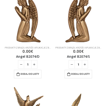
PRODUKTY Z BRĄZU
,
KRZYŻE I APLIKACJE Z BRĄZU
PRODUKTY Z BRĄZU
,
KRZYŻE I APLIKACJE Z BRĄZU
0.00
€
0.00
€
Angel B2074/D
Angel B2074/S
DODAJ DO LISTY
DODAJ DO LISTY