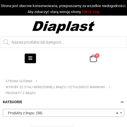
Strona jest obecnie konserwowana, przepraszamy za wszelkie niedogodności.
Aby zobaczyć starą wersję strony,
kliknij tutaj
0
STRONA GŁÓWNA
WYROBY ZE STALI NIERDZEWNEJ, BRĄZU I SZTUCZNEGO MARMURU
PRODUKTY Z BRĄZU
KATEGORIE
Produkty z brązu (58)
×