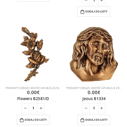
DODAJ DO LISTY
PRODUKTY Z BRĄZU
,
KRZYŻE I APLIKACJE Z BRĄZU
PRODUKTY Z BRĄZU
,
KRZYŻE I APLIKACJE Z BRĄZU
0.00
€
0.00
€
Flowers B2581/D
Jezus B1334
DODAJ DO LISTY
DODAJ DO LISTY