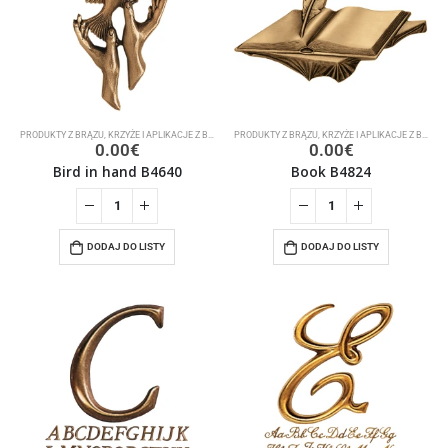
PRODUKTY Z BRĄZU
,
KRZYŻE I APLIKACJE Z BRĄZU
PRODUKTY Z BRĄZU
,
KRZYŻE I APLIKACJE Z BRĄZU
0.00
€
0.00
€
Bird in hand B4640
Book B4824
DODAJ DO LISTY
DODAJ DO LISTY