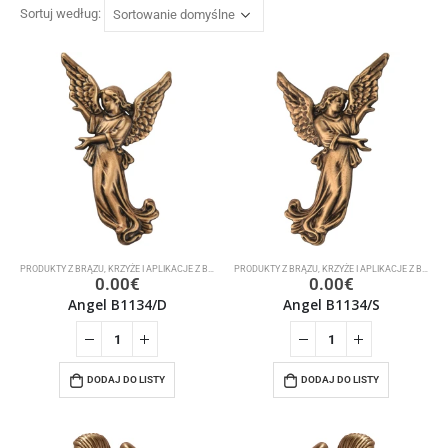
Sortuj według:
PRODUKTY Z BRĄZU
,
KRZYŻE I APLIKACJE Z BRĄZU
PRODUKTY Z BRĄZU
,
KRZYŻE I APLIKACJE Z BRĄZU
0.00
€
0.00
€
Angel B1134/D
Angel B1134/S
DODAJ DO LISTY
DODAJ DO LISTY