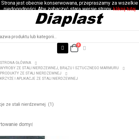
Strona jest obecnie konserwowana, przepraszamy za wszelkie
niedogodności. Aby zobaczyć starą wersję strony,
kliknij tutaj
0
STRONA GŁÓWNA
WYROBY ZE STALI NIERDZEWNEJ, BRĄZU I SZTUCZNEGO MARMURU
PRODUKTY ZE STALI NIERDZEWNEJ
KRZYŻE I APLIKACJE ZE STALI NIERDZEWNEJ