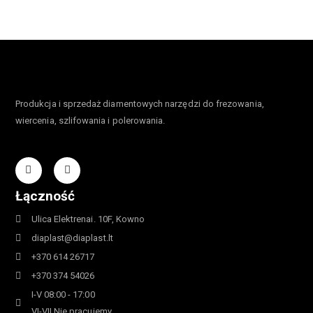
Produkcja i sprzedaż diamentowych narzędzi do frezowania,
wiercenia, szlifowania i polerowania.
Łączność
Ulica Elektrenai. 10F, Kowno
diaplast@diaplast.lt
+370 614 26717
+370 374 54026
I-V 08:00 - 17:00
VI-VII Nie pracujemy