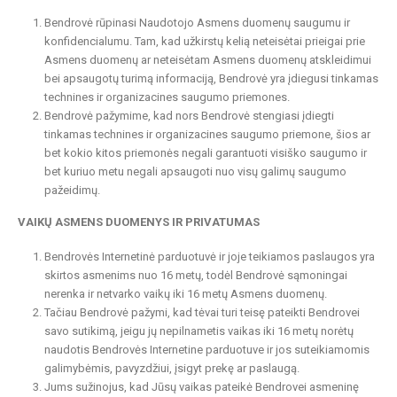
Bendrovė rūpinasi Naudotojo Asmens duomenų saugumu ir
konfidencialumu. Tam, kad užkirstų kelią neteisėtai prieigai prie
Asmens duomenų ar neteisėtam Asmens duomenų atskleidimui
bei apsaugotų turimą informaciją, Bendrovė yra įdiegusi tinkamas
technines ir organizacines saugumo priemones.
Bendrovė pažymime, kad nors Bendrovė stengiasi įdiegti
tinkamas technines ir organizacines saugumo priemone, šios ar
bet kokio kitos priemonės negali garantuoti visiško saugumo ir
bet kuriuo metu negali apsaugoti nuo visų galimų saugumo
pažeidimų.
VAIKŲ ASMENS DUOMENYS IR PRIVATUMAS
Bendrovės Internetinė parduotuvė ir joje teikiamos paslaugos yra
skirtos asmenims nuo 16 metų, todėl Bendrovė sąmoningai
nerenka ir netvarko vaikų iki 16 metų Asmens duomenų.
Tačiau Bendrovė pažymi, kad tėvai turi teisę pateikti Bendrovei
savo sutikimą, jeigu jų nepilnametis vaikas iki 16 metų norėtų
naudotis Bendrovės Internetine parduotuve ir jos suteikiamomis
galimybėmis, pavyzdžiui, įsigyt prekę ar paslaugą.
Jums sužinojus, kad Jūsų vaikas pateikė Bendrovei asmeninę