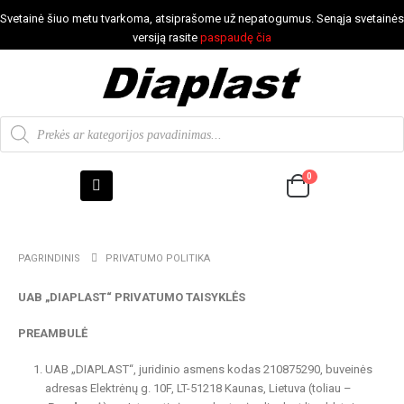
Svetainė šiuo metu tvarkoma, atsiprašome už nepatogumus. Senąja svetainės
versiją rasite
paspaudę čia
0
PAGRINDINIS
PRIVATUMO POLITIKA
UAB „DIAPLAST“ PRIVATUMO TAISYKLĖS
PREAMBULĖ
UAB „DIAPLAST“, juridinio asmens kodas 210875290, buveinės
adresas Elektrėnų g. 10F, LT-51218 Kaunas, Lietuva (toliau –