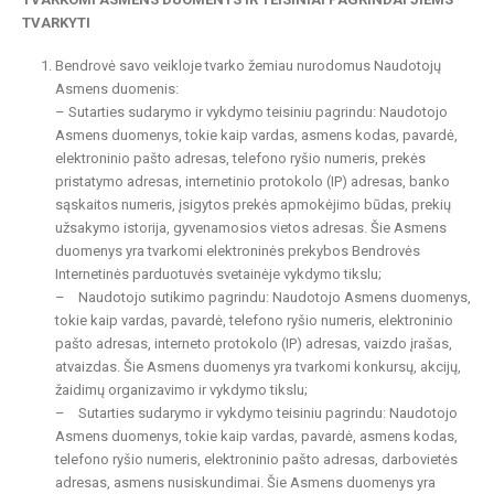
TVARKYTI
Bendrovė savo veikloje tvarko žemiau nurodomus Naudotojų
Asmens duomenis:
– Sutarties sudarymo ir vykdymo teisiniu pagrindu: Naudotojo
Asmens duomenys, tokie kaip vardas, asmens kodas, pavardė,
elektroninio pašto adresas, telefono ryšio numeris, prekės
pristatymo adresas, internetinio protokolo (IP) adresas, banko
sąskaitos numeris, įsigytos prekės apmokėjimo būdas, prekių
užsakymo istorija, gyvenamosios vietos adresas. Šie Asmens
duomenys yra tvarkomi elektroninės prekybos Bendrovės
Internetinės parduotuvės svetainėje vykdymo tikslu;
– Naudotojo sutikimo pagrindu: Naudotojo Asmens duomenys,
tokie kaip vardas, pavardė, telefono ryšio numeris, elektroninio
pašto adresas, interneto protokolo (IP) adresas, vaizdo įrašas,
atvaizdas. Šie Asmens duomenys yra tvarkomi konkursų, akcijų,
žaidimų organizavimo ir vykdymo tikslu;
– Sutarties sudarymo ir vykdymo teisiniu pagrindu: Naudotojo
Asmens duomenys, tokie kaip vardas, pavardė, asmens kodas,
telefono ryšio numeris, elektroninio pašto adresas, darbovietės
adresas, asmens nusiskundimai. Šie Asmens duomenys yra