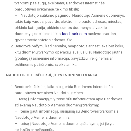
tvarkomi paslaugų, skelbiamų Bendrovės Internetinės
parduotuvės svetainėje, teikimo tikslu;
– Naudotojo sutikimo pagrindu: Naudotojo Asmens duomenys,
tokie kaip vardas, pavardė, elektroninio pašto adresas, miestas,
pirkinio kategorija, pirkinio sumos duomenys, atvaizdo
duomenys, socialinio tinklo
facebook.com
paskyros vardas,
gyvenamosios vietos adresas. Šie
Bendrovė pažymi, kad nerenka, neapdoroja ar neatlieka bet kokių
kitų duomenų tvarkymo operacijų, susijusių su Naudotojo jautria
(ypatinga) asmenine informacija, pavyzdžiui, religinėmis ar
politinėmis pažiūromis, sveikata ir kt.
NAUDOTOJO TEISĖS IR JŲ ĮGYVENDINIMO TVARKA
Bendrovė užtikrina, laikosi ir gerbia Bendrovės Internetinės
parduotuvės svetainės Naudotojų teises:
– teisę į informaciją, t. y. teisę būti informuotam apie Bendrovės
atliekamą Naudotojo Asmens duomenų tvarkymą;
– teisę gauti informaciją, susijusią su Bendrovės tvarkomais
Naudotojo Asmens duomenimis;
– teisę į Naudotojo Asmens duomenų ištaisymą, jei jie yra
netikslūs ar neišsamūs;