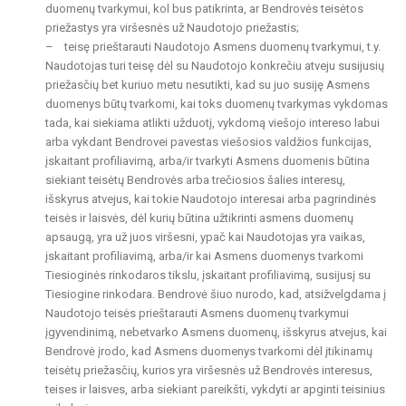
duomenų tvarkymui, kol bus patikrinta, ar Bendrovės teisėtos
priežastys yra viršesnės už Naudotojo priežastis;
– teisę prieštarauti Naudotojo Asmens duomenų tvarkymui, t.y.
Naudotojas turi teisę dėl su Naudotojo konkrečiu atveju susijusių
priežasčių bet kuriuo metu nesutikti, kad su juo susiję Asmens
duomenys būtų tvarkomi, kai toks duomenų tvarkymas vykdomas
tada, kai siekiama atlikti užduotį, vykdomą viešojo intereso labui
arba vykdant Bendrovei pavestas viešosios valdžios funkcijas,
įskaitant profiliavimą, arba/ir tvarkyti Asmens duomenis būtina
siekiant teisėtų Bendrovės arba trečiosios šalies interesų,
išskyrus atvejus, kai tokie Naudotojo interesai arba pagrindinės
teisės ir laisvės, dėl kurių būtina užtikrinti asmens duomenų
apsaugą, yra už juos viršesni, ypač kai Naudotojas yra vaikas,
įskaitant profiliavimą, arba/ir kai Asmens duomenys tvarkomi
Tiesioginės rinkodaros tikslu, įskaitant profiliavimą, susijusį su
Tiesiogine rinkodara. Bendrovė šiuo nurodo, kad, atsižvelgdama į
Naudotojo teisės prieštarauti Asmens duomenų tvarkymui
įgyvendinimą, nebetvarko Asmens duomenų, išskyrus atvejus, kai
Bendrovė įrodo, kad Asmens duomenys tvarkomi dėl įtikinamų
teisėtų priežasčių, kurios yra viršesnės už Bendrovės interesus,
teises ir laisves, arba siekiant pareikšti, vykdyti ar apginti teisinius