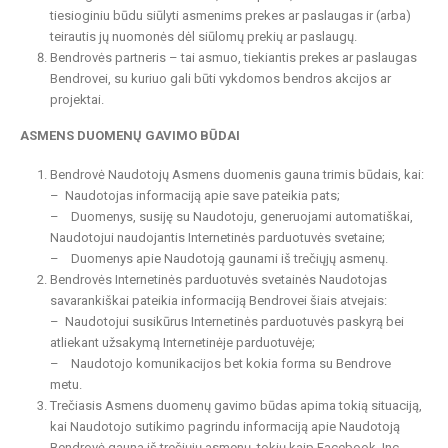
tiesioginiu būdu siūlyti asmenims prekes ar paslaugas ir (arba)
teirautis jų nuomonės dėl siūlomų prekių ar paslaugų.
Bendrovės partneris – tai asmuo, tiekiantis prekes ar paslaugas
Bendrovei, su kuriuo gali būti vykdomos bendros akcijos ar
projektai.
ASMENS DUOMENŲ GAVIMO BŪDAI
Bendrovė Naudotojų Asmens duomenis gauna trimis būdais, kai:
– Naudotojas informaciją apie save pateikia pats;
– Duomenys, susiję su Naudotoju, generuojami automatiškai,
Naudotojui naudojantis Internetinės parduotuvės svetaine;
– Duomenys apie Naudotoją gaunami iš trečiųjų asmenų.
Bendrovės Internetinės parduotuvės svetainės Naudotojas
savarankiškai pateikia informaciją Bendrovei šiais atvejais:
– Naudotojui susikūrus Internetinės parduotuvės paskyrą bei
atliekant užsakymą Internetinėje parduotuvėje;
– Naudotojo komunikacijos bet kokia forma su Bendrove
metu.
Trečiasis Asmens duomenų gavimo būdas apima tokią situaciją,
kai Naudotojo sutikimo pagrindu informaciją apie Naudotoją
Bendrovė gauna iš trečiųjų asmenų, tokių kaip Facebook, Inc.,