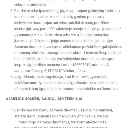
vėlavimo priežastis.
Bendrovė atkreipia dėmesį, jog neapribojant galimybių imtis kitų
administracinių arba teisminių teisių gynimo priemonių,
kiekvienas Naudotojas turi teisę pateikti skundą priežiūros
institucijai, visų pirma ES valstybėje narėje, kurioje yra jo nuolatinė
gyvenamoji vieta, darbo vieta arba vieta, kurioje padarytas
įtariamas pažeidimas, jeigu asmuo mano, kad su juo susijęs
Asmens duomenų tvarkymas atliekamas pažeidžiant galiojančius
duomenų teisinės apsaugos teisės aktus. Lietuvos Respublikoje
tokia priežiūros institucija yra Valstybinė duomenų apsaugos
inspekcija, juridinio asmens kodas 188607912, adresas A.
Juozapavičiaus g.6, LT-09310 Vilnius, Lietuva.
Jeigu Naudotojas pageidauja, kad Bendrovė įgyvendintų
aukščiau nurodytas teises arba, jeigu Naudotojas turi klausimų
dėl savo teisių įgyvendinimo, prašome susisiekite su Bendrove.
ASMENS DUOMENŲ SAUGOJIMO TERMINAI
Bendrovės tvarkomų Asmens duomenų saugojimo terminai,
atsižvelgiant į Asmens duomenų tvarkymo tikslus, yra šie:
– Naudotojo Asmens duomenys, tvarkomi elektroninės