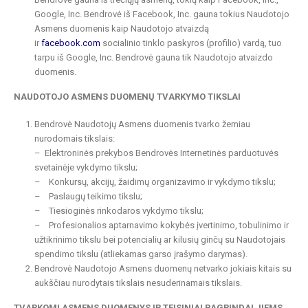
Google, Inc. Bendrovė iš Facebook, Inc. gauna tokius Naudotojo
Asmens duomenis kaip Naudotojo atvaizdą
ir
facebook.com
socialinio tinklo paskyros (profilio) vardą, tuo
tarpu iš Google, Inc. Bendrovė gauna tik Naudotojo atvaizdo
duomenis.
NAUDOTOJO ASMENS DUOMENŲ TVARKYMO TIKSLAI
Bendrovė Naudotojų Asmens duomenis tvarko žemiau
nurodomais tikslais:
– Elektroninės prekybos Bendrovės Internetinės parduotuvės
svetainėje vykdymo tikslu;
– Konkursų, akcijų, žaidimų organizavimo ir vykdymo tikslu;
– Paslaugų teikimo tikslu;
– Tiesioginės rinkodaros vykdymo tikslu;
– Profesionalios aptarnavimo kokybės įvertinimo, tobulinimo ir
užtikrinimo tikslu bei potencialių ar kilusių ginčų su Naudotojais
spendimo tikslu (atliekamas garso įrašymo darymas).
Bendrovė Naudotojo Asmens duomenų netvarko jokiais kitais su
aukščiau nurodytais tikslais nesuderinamais tikslais.
TVARKOMI ASMENS DUOMENYS IR TEISINIAI PAGRINDAI JIEMS