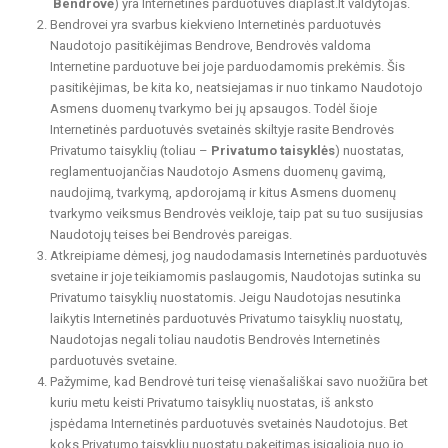
Bendrovė
) yra Internetinės parduotuvės diaplast.lt valdytojas.
Bendrovei yra svarbus kiekvieno Internetinės parduotuvės
Naudotojo pasitikėjimas Bendrove, Bendrovės valdoma
Internetine parduotuve bei joje parduodamomis prekėmis. Šis
pasitikėjimas, be kita ko, neatsiejamas ir nuo tinkamo Naudotojo
Asmens duomenų tvarkymo bei jų apsaugos. Todėl šioje
Internetinės parduotuvės svetainės skiltyje rasite Bendrovės
Privatumo taisyklių (toliau –
Privatumo taisyklės
) nuostatas,
reglamentuojančias Naudotojo Asmens duomenų gavimą,
naudojimą, tvarkymą, apdorojamą ir kitus Asmens duomenų
tvarkymo veiksmus Bendrovės veikloje, taip pat su tuo susijusias
Naudotojų teises bei Bendrovės pareigas.
Atkreipiame dėmesį, jog naudodamasis Internetinės parduotuvės
svetaine ir joje teikiamomis paslaugomis, Naudotojas sutinka su
Privatumo taisyklių nuostatomis. Jeigu Naudotojas nesutinka
laikytis Internetinės parduotuvės Privatumo taisyklių nuostatų,
Naudotojas negali toliau naudotis Bendrovės Internetinės
parduotuvės svetaine.
Pažymime, kad Bendrovė turi teisę vienašališkai savo nuožiūra bet
kuriu metu keisti Privatumo taisyklių nuostatas, iš anksto
įspėdama Internetinės parduotuvės svetainės Naudotojus. Bet
koks Privatumo taisyklių nuostatų pakeitimas įsigalioja nuo jo