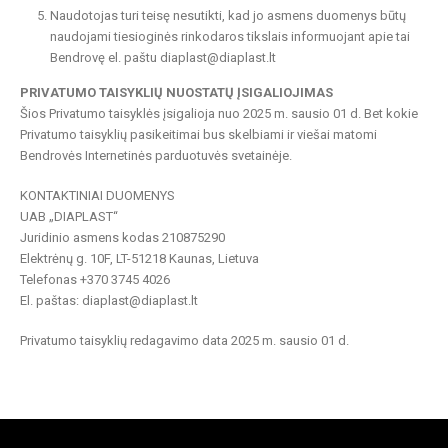
Naudotojas turi teisę nesutikti, kad jo asmens duomenys būtų
naudojami tiesioginės rinkodaros tikslais informuojant apie tai
Bendrovę el. paštu diaplast@diaplast.lt
PRIVATUMO TAISYKLIŲ NUOSTATŲ ĮSIGALIOJIMAS
Šios Privatumo taisyklės įsigalioja nuo 2025 m. sausio 01 d. Bet kokie
Privatumo taisyklių pasikeitimai bus skelbiami ir viešai matomi
Bendrovės Internetinės parduotuvės svetainėje.
KONTAKTINIAI DUOMENYS
UAB „DIAPLAST“
Juridinio asmens kodas 210875290
Elektrėnų g. 10F, LT-51218 Kaunas, Lietuva
Telefonas +370 3745 4026
El. paštas: diaplast@diaplast.lt
Privatumo taisyklių redagavimo data 2025 m. sausio 01 d.