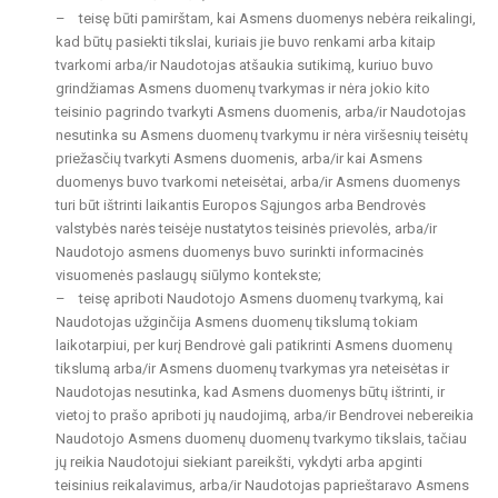
– teisę būti pamirštam, kai Asmens duomenys nebėra reikalingi,
kad būtų pasiekti tikslai, kuriais jie buvo renkami arba kitaip
tvarkomi arba/ir Naudotojas atšaukia sutikimą, kuriuo buvo
grindžiamas Asmens duomenų tvarkymas ir nėra jokio kito
teisinio pagrindo tvarkyti Asmens duomenis, arba/ir Naudotojas
nesutinka su Asmens duomenų tvarkymu ir nėra viršesnių teisėtų
priežasčių tvarkyti Asmens duomenis, arba/ir kai Asmens
duomenys buvo tvarkomi neteisėtai, arba/ir Asmens duomenys
turi būt ištrinti laikantis Europos Sąjungos arba Bendrovės
valstybės narės teisėje nustatytos teisinės prievolės, arba/ir
Naudotojo asmens duomenys buvo surinkti informacinės
visuomenės paslaugų siūlymo kontekste;
– teisę apriboti Naudotojo Asmens duomenų tvarkymą, kai
Naudotojas užginčija Asmens duomenų tikslumą tokiam
laikotarpiui, per kurį Bendrovė gali patikrinti Asmens duomenų
tikslumą arba/ir Asmens duomenų tvarkymas yra neteisėtas ir
Naudotojas nesutinka, kad Asmens duomenys būtų ištrinti, ir
vietoj to prašo apriboti jų naudojimą, arba/ir Bendrovei nebereikia
Naudotojo Asmens duomenų duomenų tvarkymo tikslais, tačiau
jų reikia Naudotojui siekiant pareikšti, vykdyti arba apginti
teisinius reikalavimus, arba/ir Naudotojas paprieštaravo Asmens