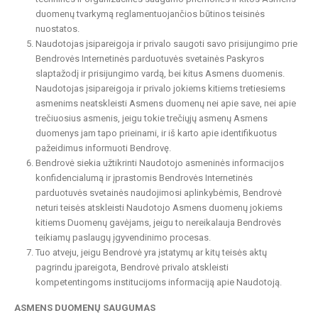
duomenų tvarkymą reglamentuojančios būtinos teisinės
nuostatos.
Naudotojas įsipareigoja ir privalo saugoti savo prisijungimo prie
Bendrovės Internetinės parduotuvės svetainės Paskyros
slaptažodį ir prisijungimo vardą, bei kitus Asmens duomenis.
Naudotojas įsipareigoja ir privalo jokiems kitiems tretiesiems
asmenims neatskleisti Asmens duomenų nei apie save, nei apie
trečiuosius asmenis, jeigu tokie trečiųjų asmenų Asmens
duomenys jam tapo prieinami, ir iš karto apie identifikuotus
pažeidimus informuoti Bendrovę.
Bendrovė siekia užtikrinti Naudotojo asmeninės informacijos
konfidencialumą ir įprastomis Bendrovės Internetinės
parduotuvės svetainės naudojimosi aplinkybėmis, Bendrovė
neturi teisės atskleisti Naudotojo Asmens duomenų jokiems
kitiems Duomenų gavėjams, jeigu to nereikalauja Bendrovės
teikiamų paslaugų įgyvendinimo procesas.
Tuo atveju, jeigu Bendrovė yra įstatymų ar kitų teisės aktų
pagrindu įpareigota, Bendrovė privalo atskleisti
kompetentingoms institucijoms informaciją apie Naudotoją.
ASMENS DUOMENŲ SAUGUMAS