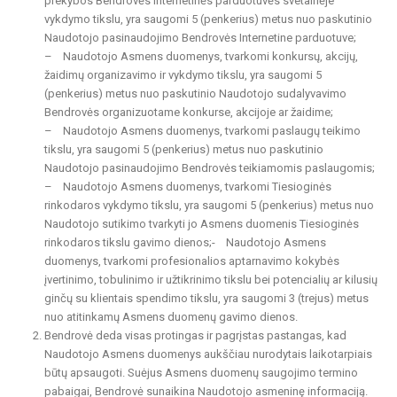
prekybos Bendrovės Internetinės parduotuvės svetainėje
vykdymo tikslu, yra saugomi 5 (penkerius) metus nuo paskutinio
Naudotojo pasinaudojimo Bendrovės Internetine parduotuve;
– Naudotojo Asmens duomenys, tvarkomi konkursų, akcijų,
žaidimų organizavimo ir vykdymo tikslu, yra saugomi 5
(penkerius) metus nuo paskutinio Naudotojo sudalyvavimo
Bendrovės organizuotame konkurse, akcijoje ar žaidime;
– Naudotojo Asmens duomenys, tvarkomi paslaugų teikimo
tikslu, yra saugomi 5 (penkerius) metus nuo paskutinio
Naudotojo pasinaudojimo Bendrovės teikiamomis paslaugomis;
– Naudotojo Asmens duomenys, tvarkomi Tiesioginės
rinkodaros vykdymo tikslu, yra saugomi 5 (penkerius) metus nuo
Naudotojo sutikimo tvarkyti jo Asmens duomenis Tiesioginės
rinkodaros tikslu gavimo dienos;- Naudotojo Asmens
duomenys, tvarkomi profesionalios aptarnavimo kokybės
įvertinimo, tobulinimo ir užtikrinimo tikslu bei potencialių ar kilusių
ginčų su klientais spendimo tikslu, yra saugomi 3 (trejus) metus
nuo atitinkamų Asmens duomenų gavimo dienos.
Bendrovė deda visas protingas ir pagrįstas pastangas, kad
Naudotojo Asmens duomenys aukščiau nurodytais laikotarpiais
būtų apsaugoti. Suėjus Asmens duomenų saugojimo termino
pabaigai, Bendrovė sunaikina Naudotojo asmeninę informaciją.