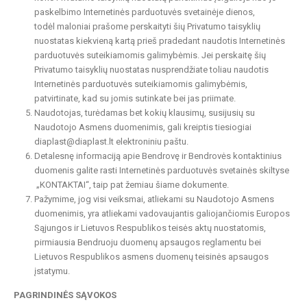
paskelbimo Internetinės parduotuvės svetainėje dienos,
todėl maloniai prašome perskaityti šių Privatumo taisyklių
nuostatas kiekvieną kartą prieš pradedant naudotis Internetinės
parduotuvės suteikiamomis galimybėmis. Jei perskaitę šių
Privatumo taisyklių nuostatas nusprendžiate toliau naudotis
Internetinės parduotuvės suteikiamomis galimybėmis,
patvirtinate, kad su jomis sutinkate bei jas priimate.
Naudotojas, turėdamas bet kokių klausimų, susijusių su
Naudotojo Asmens duomenimis, gali kreiptis tiesiogiai
diaplast@diaplast.lt elektroniniu paštu.
Detalesnę informaciją apie Bendrovę ir Bendrovės kontaktinius
duomenis galite rasti Internetinės parduotuvės svetainės skiltyse
„KONTAKTAI“, taip pat žemiau šiame dokumente.
Pažymime, jog visi veiksmai, atliekami su Naudotojo Asmens
duomenimis, yra atliekami vadovaujantis galiojančiomis Europos
Sąjungos ir Lietuvos Respublikos teisės aktų nuostatomis,
pirmiausia Bendruoju duomenų apsaugos reglamentu bei
Lietuvos Respublikos asmens duomenų teisinės apsaugos
įstatymu.
PAGRINDINĖS SĄVOKOS