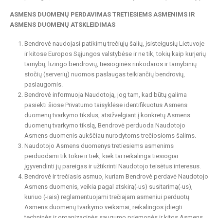
ASMENS DUOMENŲ PERDAVIMAS TRETIESIEMS ASMENIMS IR
ASMENS DUOMENŲ ATSKLEIDIMAS
Bendrovė naudojasi patikimų trečiųjų šalių, įsisteigusių Lietuvoje
ir kitose Europos Sąjungos valstybėse ir ne tik, tokių kaip kurjerių
tarnybų, lizingo bendrovių, tiesioginės rinkodaros ir tarnybinių
stočių (serverių) nuomos paslaugas teikiančių bendrovių,
paslaugomis.
Bendrovė informuoja Naudotoją, jog tam, kad būtų galima
pasiekti šiose Privatumo taisyklėse identifikuotus Asmens
duomenų tvarkymo tikslus, atsižvelgiant į konkretų Asmens
duomenų tvarkymo tikslą, Bendrovė perduoda Naudotojo
Asmens duomenis aukščiau nurodytoms trečiosioms šalims.
Naudotojo Asmens duomenys tretiesiems asmenims
perduodami tik tokie ir tiek, kiek tai reikalinga tiesiogiai
įgyvendinti jų pareigas ir užtikrinti Naudotojo teisėtus interesus.
Bendrovė ir trečiasis asmuo, kuriam Bendrovė perdavė Naudotojo
Asmens duomenis, veikia pagal atskirą(-us) susitarimą(-us),
kuriuo (-iais) reglamentuojami trečiajam asmeniui perduotų
Asmens duomenų tvarkymo veiksmai, reikalingos įdiegti
techninės ir organizacinės saugumo priemonės ir kitos Asmens