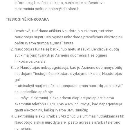
informaciją be Jūsų sutikimo, susisiekite su Bendrove
elektroniniu paštu diaplast@diaplast.lt.
TIESIOGINĖ RINKODARA
Bendrovė, turėdama aiškius Naudotojo sutikimus, turi teisę
Naudotojui siųsti Tiesioginės rinkodaros pranešimus elektroniniu
paštu ir/arba trumpąją „sms“ žinute.
Naudotojas turi teisę bet kuriuo metu atšaukti Bendrovei duotą
sutikimą (-us) tvarkyti jo Asmens duomenis Tiesioginės
rinkodaros tikslais.
Jei Naudotojas nebepageidauja, kad jo Asmens duomenys būtų
naudojami Tiesioginės rinkodaros vykdymo tikslais, Naudotojas
gali:
– atsisakyti naujienlaiškio ir paspausdamas nuorodą „atsisakyti“
naujienlaiškio apačioje.
– rašyti elektroninį laišką adresu diaplast@diaplast.lt arba
skambinti telefonu +370 3745 4026 ir nurodyti, kad nepageidauja
gauti elektroninių laiškų ir/arba SMS žinučių;
Elektroninių laiškų ir/arba SMS žinučių siuntimas nutraukiamas tik
Naudotojo aiškiai nurodytais el. pašto adresais ir/arba telefono
numeriais.