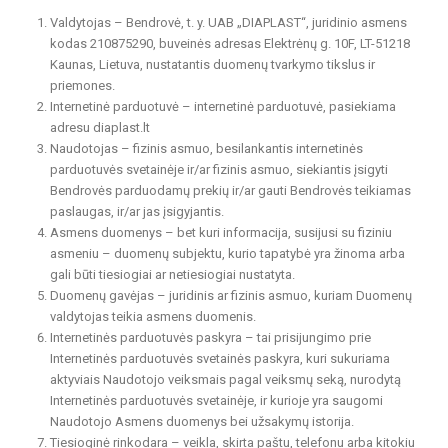
Valdytojas – Bendrovė, t. y. UAB „DIAPLAST“, juridinio asmens
kodas 210875290, buveinės adresas Elektrėnų g. 10F, LT-51218
Kaunas, Lietuva, nustatantis duomenų tvarkymo tikslus ir
priemones.
Internetinė parduotuvė – internetinė parduotuvė, pasiekiama
adresu diaplast.lt
Naudotojas – fizinis asmuo, besilankantis internetinės
parduotuvės svetainėje ir/ar fizinis asmuo, siekiantis įsigyti
Bendrovės parduodamų prekių ir/ar gauti Bendrovės teikiamas
paslaugas, ir/ar jas įsigyjantis.
Asmens duomenys – bet kuri informacija, susijusi su fiziniu
asmeniu – duomenų subjektu, kurio tapatybė yra žinoma arba
gali būti tiesiogiai ar netiesiogiai nustatyta.
Duomenų gavėjas – juridinis ar fizinis asmuo, kuriam Duomenų
valdytojas teikia asmens duomenis.
Internetinės parduotuvės paskyra – tai prisijungimo prie
Internetinės parduotuvės svetainės paskyra, kuri sukuriama
aktyviais Naudotojo veiksmais pagal veiksmų seką, nurodytą
Internetinės parduotuvės svetainėje, ir kurioje yra saugomi
Naudotojo Asmens duomenys bei užsakymų istorija.
Tiesioginė rinkodara – veikla, skirta paštu, telefonu arba kitokiu