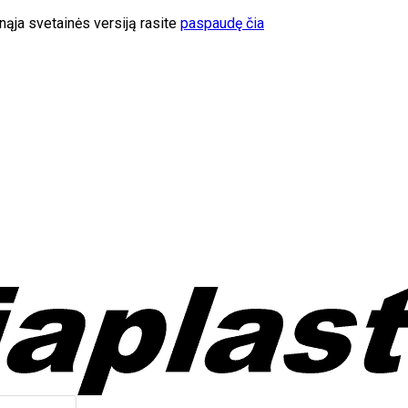
ąja svetainės versiją rasite
paspaudę čia