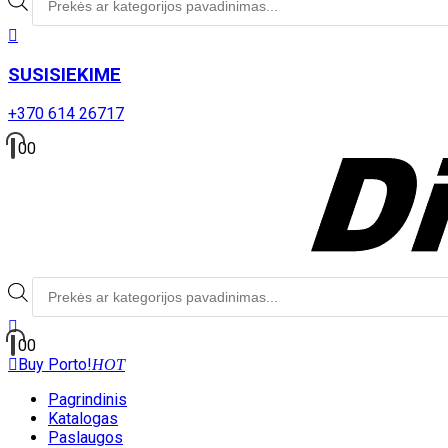
paieška
SUSISIEKIME
+370 614 26717
0
0
Produktų
paieška
0
0
Buy Porto!
HOT
Pagrindinis
Katalogas
Paslaugos