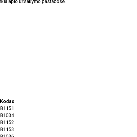
inklalapio užsakymo pastabose.
Kodas
B1151
B1034
B1152
B1153
B1036