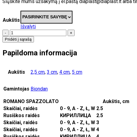
Siųskite mums užsakymą į el.paštą diaplast@diaplast.lt arba t
Aukštis
Išvalyti
-
+
Pridėti į sąrašą
Papildoma informacija
Aukštis
2,5 cm
,
3 cm
,
4 cm
,
5 cm
Gamintojas
Biondan
ROMANO SPAZZOLATO
Aukštis, cm
Skaičiai, raidės
0 - 9, A - Z, Ł, W
2.5
Rusiškos raidės
КИРИЛЛИЦА
2.5
Skaičiai, raidės
0 - 9, A - Z, Ł, W
3
Skaičiai, raidės
0 - 9, A - Z, Ł, W
4
Rusiškos raidės
КИРИЛЛИЦА
4