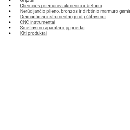
Grąžtai
Cheminės priemonės akmeniui ir betonui
Nerūdijančio plieno, bronzos ir dirbtinio marmuro gami
Deimantiniai instrumentai grindų šlifavimui
CNC instrumentai
Smeliavimo aparatai ir jų priedai
Kiti produktai