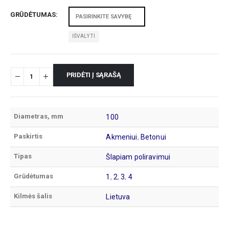
GRŪDĖTUMAS
IŠVALYTI
PRIDĖTI Į SĄRAŠĄ
Diametras, mm
100
Paskirtis
Akmeniui
,
Betonui
Tipas
Šlapiam poliravimui
Grūdėtumas
1
,
2
,
3
,
4
Kilmės šalis
Lietuva