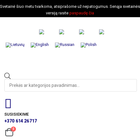
Svetainė šiuo metu tvarkoma, atsiprašome už nepatogumus. Senąja svetainės
versiją rasite
paspaudę čia
PAGRINDINIS
KATALOGAS
PASLAUGOS
KONTAKTAI
Produktų
paieška
SUSISIEKIME
+370 614 26717
0