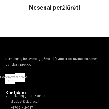
Nesenai peržiūrėti
Deimantinių frezavimo, gręžimo, šlifavimo ir poliravimo instrumentų
gamyba ir prekyba.
Facebook-
Instagram
f
Kontaktai
Elektrėnų g. 10F, Kaunas
diaplast@diaplast.lt
+370 614 26717