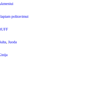
Akmeniui
lapiam poliravimui
BUFF
alta
,
Juoda
inija