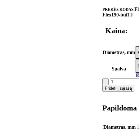
Fl
PREKĖS KODAS
Flex150-buff J
Kaina:
Diametras, mm
Spalva
I
-
Pridėti į sąrašą
Papildoma 
Diametras, mm