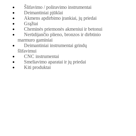
Šlifavimo / poliravimo instrumentai
Deimantiniai pjūklai
Akmens apdirbimo įrankiai, jų priedai
Grąžtai
Cheminės priemonės akmeniui ir betonui
Nerūdijančio plieno, bronzos ir dirbtinio
marmuro gaminiai
Deimantiniai instrumentai grindų
šlifavimui
CNC instrumentai
Smeliavimo aparatai ir jų priedai
Kiti produktai