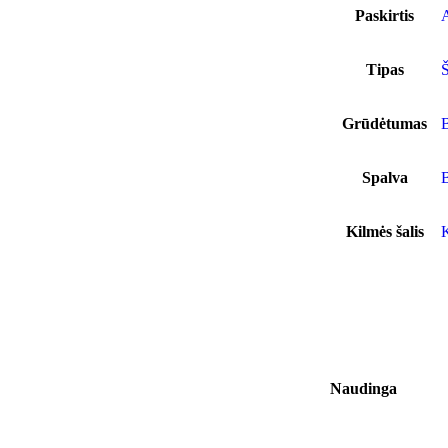
Paskirtis
Tipas
Š
Grūdėtumas
Spalva
B
Kilmės šalis
K
tai
Naudinga