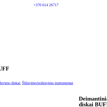
+370 614 26717
BUFF
ifavimo diskai
,
Šlifavimo/poliravimo instrumentai
Deimantinia
diskai BU