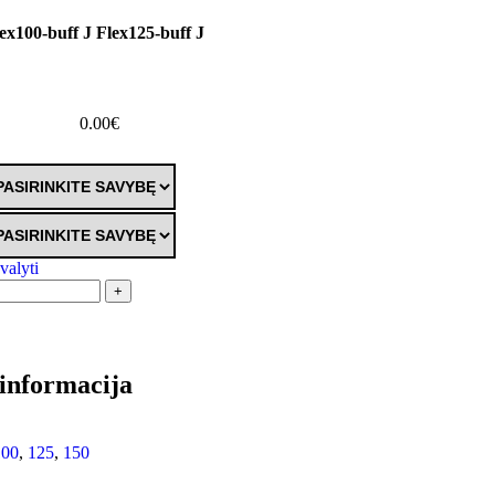
ex100-buff J Flex125-buff J
0.00
€
švalyti
+
informacija
100
,
125
,
150