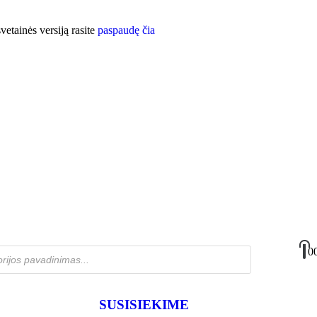
etainės versiją rasite
paspaudę čia
0
SUSISIEKIME