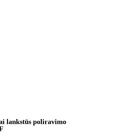
i lankstūs poliravimo
FF