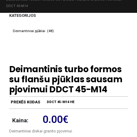
DDCT 45-M14
KATEGORIJOS
Deimantinis turbo formos
su flanšu pjūklas sausam
pjovimui DDCT 45-M14
PREKĖS KODAS
DDCT 45-M14 HE
0.00
€
Kaina:
Deimantiniai diskai granito pjovimui.