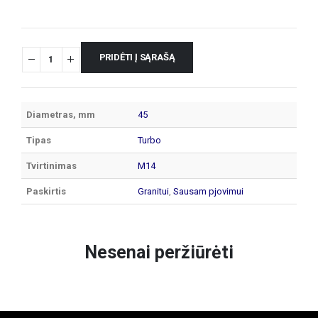
PRIDĖTI Į SĄRAŠĄ
Diametras, mm
45
Tipas
Turbo
Tvirtinimas
M14
Paskirtis
Granitui
,
Sausam pjovimui
Nesenai peržiūrėti