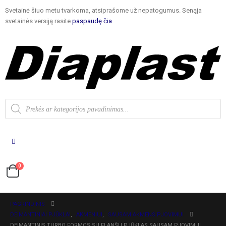
Svetainė šiuo metu tvarkoma, atsiprašome už nepatogumus. Senąja
svetainės versiją rasite
paspaudę čia
0
PAGRINDINIS
DEIMANTINIAI PJŪKLAI
,
AKMENIUI
,
SAUSAM AKMENS PJOVIMUI
DEIMANTINIS TURBO FORMOS SU FLANŠU PJŪKLAS SAUSAM PJOVIMUI