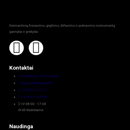
Deimantinių frezavimo, gręžimo, šlifavimo ir poliravimo instrumentų
gamyba ir prekyba.
Kontaktai
Elektrėnų g. 10F, Kaunas
diaplast@diaplast.lt
+370 614 26717
+370 374 54026
I-V 08:00 - 17:00
VI-VII Nedirbame
Naudinga