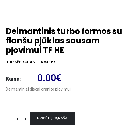
Deimantinis turbo formos su
flanšu pjūklas sausam
pjovimui TF HE
PREKĖS KODAS
S75TF HE
0.00
€
Kaina:
Deimantiniai diskai granito pjovimui.
PRIDĖTI Į SĄRAŠĄ