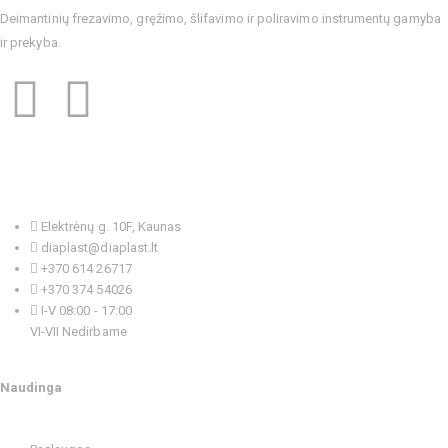
Deimantinių frezavimo, gręžimo, šlifavimo ir poliravimo instrumentų gamyba
ir prekyba.
Kontaktai
Elektrėnų g. 10F, Kaunas
diaplast@diaplast.lt
+370 614 26717
+370 374 54026
I-V 08:00 - 17:00
VI-VII Nedirbame
Naudinga