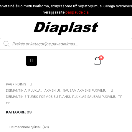
Svetainė šiuo metu tvarkoma, atsiprašome už nepatogumus. Senąja svetainės
versiją rasite
paspaudę čia
0
PAGRINDINIS
DEIMANTINIAI PJŪKLAI
,
AKMENIUI
,
SAUSAM AKMENS PJOVIMUI
DEIMANTINIS TURBO FORMOS SU FLANŠU PJŪKLAS SAUSAM PJOVIMUI TF
HE
KATEGORIJOS