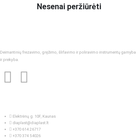
Nesenai peržiūrėti
Deimantinių frezavimo, gręžimo, šlifavimo ir poliravimo instrumentų gamyba
ir prekyba.
Kontaktai
Elektrėnų g. 10F, Kaunas
diaplast@diaplast.lt
+370 614 26717
+370 374 54026