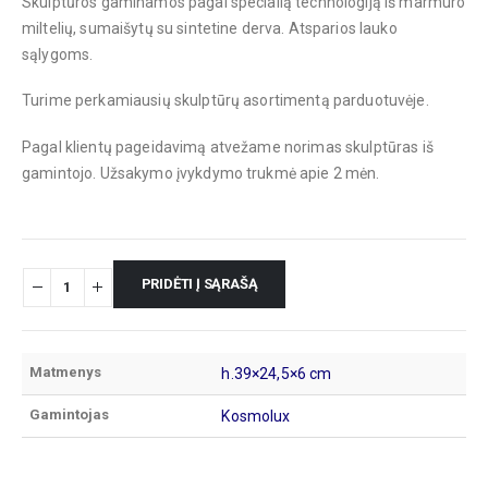
Skulptūros gaminamos pagal specialią technologiją iš marmuro
miltelių, sumaišytų su sintetine derva. Atsparios lauko
sąlygoms.
Turime perkamiausių skulptūrų asortimentą parduotuvėje.
Pagal klientų pageidavimą atvežame norimas skulptūras iš
gamintojo. Užsakymo įvykdymo trukmė apie 2 mėn.
PRIDĖTI Į SĄRAŠĄ
Matmenys
h.39×24,5×6 cm
Gamintojas
Kosmolux