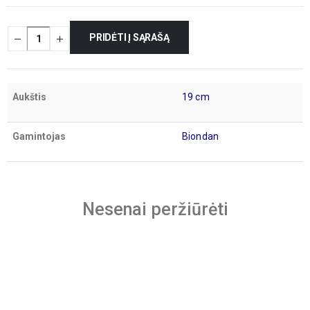
PRIDĖTI Į SĄRAŠĄ
Aukštis
19 cm
Gamintojas
Biondan
Nesenai peržiūrėti