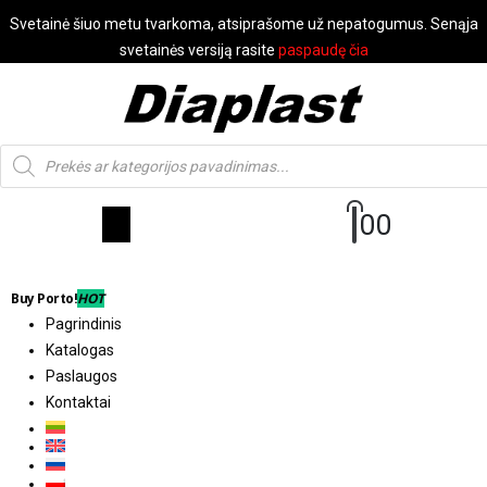
Svetainė šiuo metu tvarkoma, atsiprašome už nepatogumus. Senąja
svetainės versiją rasite
paspaudę čia
0
0
Buy Porto!
HOT
Pagrindinis
Katalogas
Paslaugos
Kontaktai