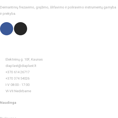
Deimantinių frezavimo, gręžimo, šlifavimo ir poliravimo instrumentų gamyba
ir prekyba.
Kontaktai
Elektrėnų g. 10F, Kaunas
diaplast@diaplast.lt
+370 614 26717
+370 374 54026
I-V 08:00 - 17:00
VI-VII Nedirbame
Naudinga