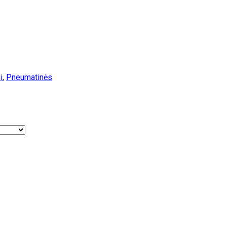
i
,
Pneumatinės