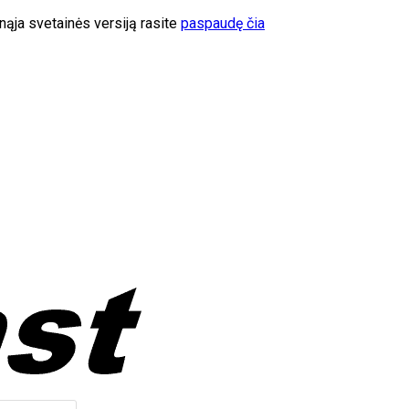
ąja svetainės versiją rasite
paspaudę čia