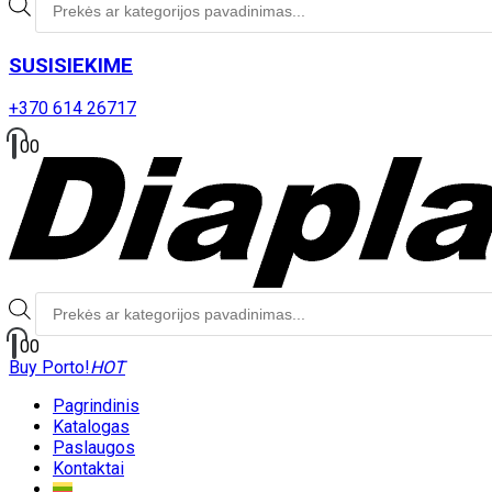
paieška
SUSISIEKIME
+370 614 26717
0
0
Produktų
paieška
0
0
Buy Porto!
HOT
Pagrindinis
Katalogas
Paslaugos
Kontaktai