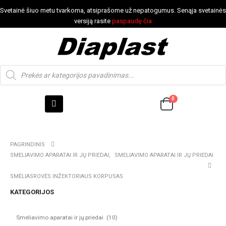
Svetainė šiuo metu tvarkoma, atsiprašome už nepatogumus. Senąja svetainės
versiją rasite
paspaudę čia
0
PAGRINDINIS
SMELIAVIMO APARATAI IR JŲ PRIEDAI
,
SMELIAVIMO APARATAI IR JŲ PRIEDAI
SMĖLIASROVĖS INŽEKTORIAUS KORPUSAS
KATEGORIJOS