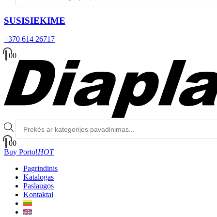
SUSISIEKIME
+370 614 26717
0
0
Produktų
paieška
0
0
Buy Porto!
HOT
Pagrindinis
Katalogas
Paslaugos
Kontaktai