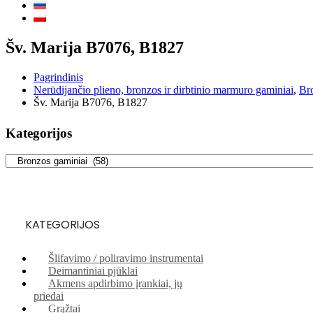
Šv. Marija B7076, B1827
Pagrindinis
Nerūdijančio plieno, bronzos ir dirbtinio marmuro gaminiai
,
Br
Šv. Marija B7076, B1827
Kategorijos
KATEGORIJOS
Šlifavimo / poliravimo instrumentai
Deimantiniai pjūklai
Akmens apdirbimo įrankiai, jų
priedai
Grąžtai