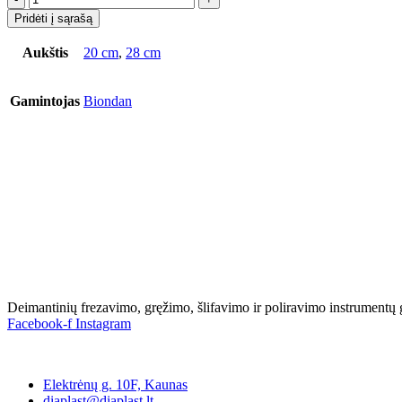
Pridėti į sąrašą
Aukštis
20 cm
,
28 cm
Gamintojas
Biondan
Deimantinių frezavimo, gręžimo, šlifavimo ir poliravimo instrumentų
Facebook-f
Instagram
Kontaktai
Elektrėnų g. 10F, Kaunas
diaplast@diaplast.lt