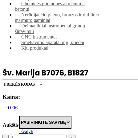
Cheminės priemonės akmeniui ir
betonui
Nerūdijančio plieno, bronzos ir dirbtinio
marmuro gaminiai
Deimantiniai instrumentai grindų
šlifavimui
CNC instrumentai
Smeliavimo aparatai ir jų priedai
Kiti produktai
Šv. Marija B7076, B1827
PREKĖS KODAS
-
Kaina:
0.00
€
Aukštis
Išvalyti
-
+