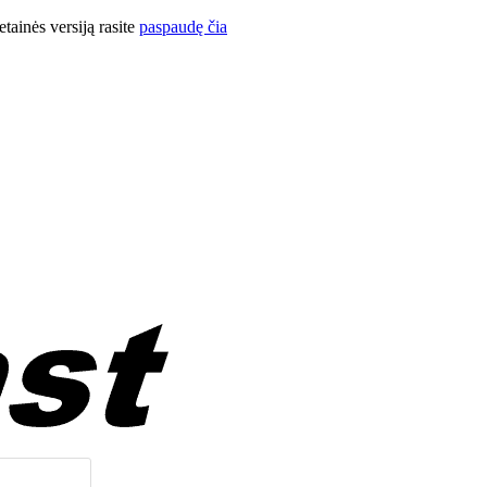
ainės versiją rasite
paspaudę čia