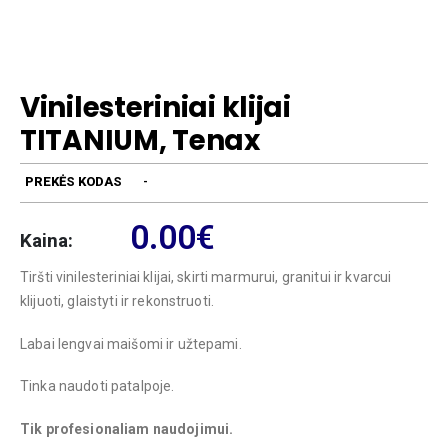
Vinilesteriniai klijai
TITANIUM, Tenax
PREKĖS KODAS
-
0.00
€
Kaina:
Tiršti vinilesteriniai klijai, skirti marmurui, granitui ir kvarcui
klijuoti, glaistyti ir rekonstruoti.
Labai lengvai maišomi ir užtepami.
Tinka naudoti patalpoje.
Tik profesionaliam naudojimui.