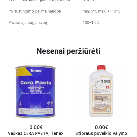
Po sustingimo galima naudoti
min. 5ºC max. +110ºC
Proporcija pagal svorį
100+1-2%
Nesenai peržiūrėti
0.00
€
0.00
€
Vaškas CERA PASTA, Tenax
Stipraus poveikio valymo