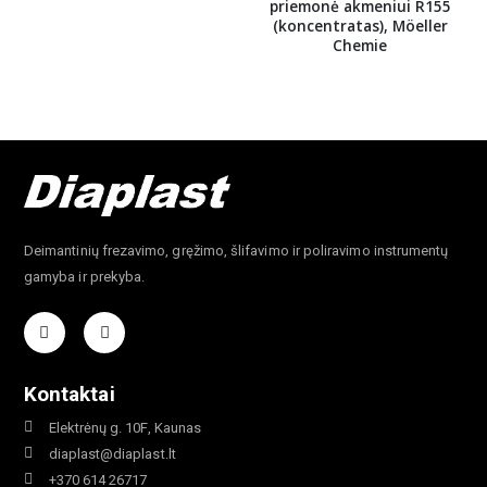
priemonė akmeniui R155
(koncentratas), Möeller
Chemie
Deimantinių frezavimo, gręžimo, šlifavimo ir poliravimo instrumentų
gamyba ir prekyba.
Kontaktai
Elektrėnų g. 10F, Kaunas
diaplast@diaplast.lt
+370 614 26717