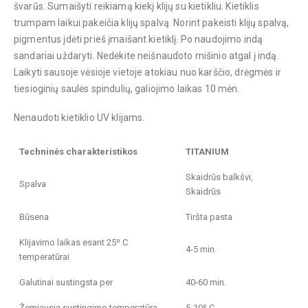
švarūs. Sumaišyti reikiamą kiekį klijų su kietikliu. Kietiklis
trumpam laikui pakeičia klijų spalvą. Norint pakeisti klijų spalvą,
pigmentus įdėti prieš įmaišant kietiklį. Po naudojimo indą
sandariai uždaryti. Nedėkite neišnaudoto mišinio atgal į indą.
Laikyti sausoje vėsioje vietoje atokiau nuo karščio, drėgmės ir
tiesioginių saulės spindulių, galiojimo laikas 10 mėn.
Nenaudoti kietiklio UV klijams.
Techninės charakteristikos
TITANIUM
Skaidrūs balkšvi,
Spalva
Skaidrūs
Būsena
Tiršta pasta
Klijavimo laikas esant 25º C
4-5 min.
temperatūrai
Galutinai sustingsta per
40-60 min.
Žemiausia sustingimo temperatūra
5-10º C