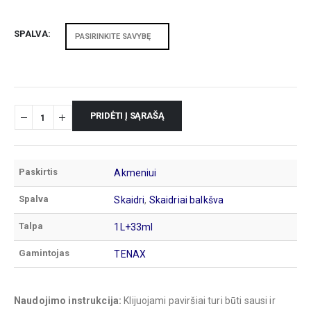
SPALVA
PRIDĖTI Į SĄRAŠĄ
Paskirtis
Akmeniui
Spalva
Skaidri
,
Skaidriai balkšva
Talpa
1L+33ml
Gamintojas
TENAX
Naudojimo instrukcija:
Klijuojami paviršiai turi būti sausi ir