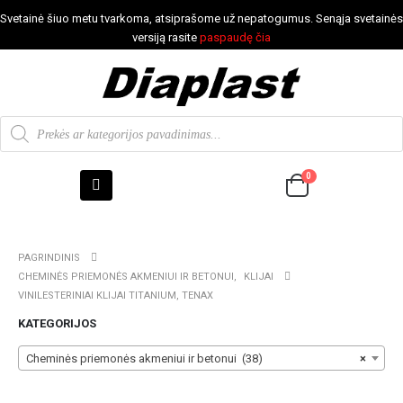
Svetainė šiuo metu tvarkoma, atsiprašome už nepatogumus. Senąja svetainės
versiją rasite
paspaudę čia
0
PAGRINDINIS
CHEMINĖS PRIEMONĖS AKMENIUI IR BETONUI
,
KLIJAI
VINILESTERINIAI KLIJAI TITANIUM, TENAX
KATEGORIJOS
Cheminės priemonės akmeniui ir betonui (38)
×