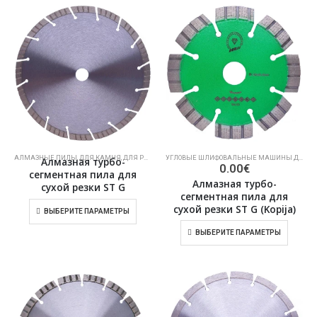
АЛМАЗНЫЕ ПИЛЫ
,
ДЛЯ КАМНЯ
,
ДЛЯ РЕЗКИ СУХОГО КАМНЯ
УГЛОВЫЕ ШЛИФОВАЛЬНЫЕ МАШИНЫ ДЛЯ РЕЗКИ БЕТОНА, КАМЕННОЙ КЛАДКИ
Алмазная турбо-
0.00
€
сегментная пила для
Алмазная турбо-
сухой резки ST G
сегментная пила для
сухой резки ST G (Kopija)
ВЫБЕРИТЕ ПАРАМЕТРЫ
ВЫБЕРИТЕ ПАРАМЕТРЫ