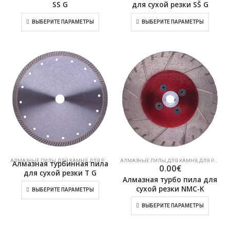
SS G
для сухой резки SŠ G
ВЫБЕРИТЕ ПАРАМЕТРЫ
ВЫБЕРИТЕ ПАРАМЕТРЫ
АЛМАЗНЫЕ ПИЛЫ
,
ДЛЯ КАМНЯ
,
ДЛЯ РЕЗКИ СУХОГО КАМНЯ
АЛМАЗНЫЕ ПИЛЫ
,
ДЛЯ КАМНЯ
,
ДЛЯ РЕЗКИ СУХОГО КАМНЯ
Алмазная турбинная пила
0.00
€
для сухой резки T G
Алмазная турбо пила для
сухой резки NMC-K
ВЫБЕРИТЕ ПАРАМЕТРЫ
ВЫБЕРИТЕ ПАРАМЕТРЫ