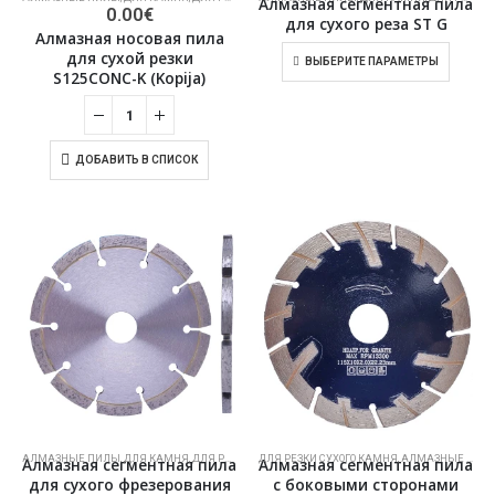
Алмазная сегментная пила
0.00
€
для сухого реза ST G
Алмазная носовая пила
для сухой резки
ВЫБЕРИТЕ ПАРАМЕТРЫ
S125CONC-K (Kopija)
ДОБАВИТЬ В СПИСОК
АЛМАЗНЫЕ ПИЛЫ
,
ДЛЯ КАМНЯ
,
ДЛЯ РЕЗКИ СУХОГО КАМНЯ
ДЛЯ РЕЗКИ СУХОГО КАМНЯ
,
ДЛЯ СТРОИТЕЛЬНОЙ ОТРАСЛИ
,
АЛМАЗНЫЕ ПИЛЫ
,
Алмазная сегментная пила
Алмазная сегментная пила
для сухого фрезерования
с боковыми сторонами