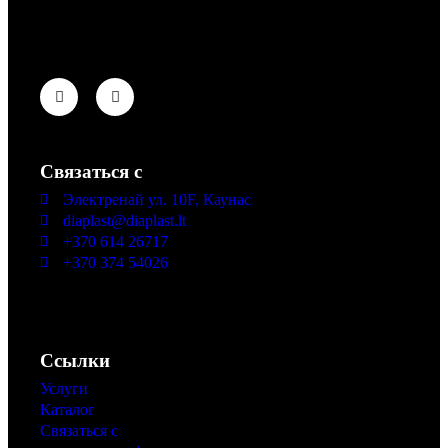
сверлильных, шлифовальных и полировальных
инструментов.
Связаться с
Электренай ул. 10F, Каунас
diaplast@diaplast.lt
+370 614 26717
+370 374 54026
I-V 08:00 - 17:00
VI-VII не работаем
Ссылки
Услуги
Каталог
Связаться с