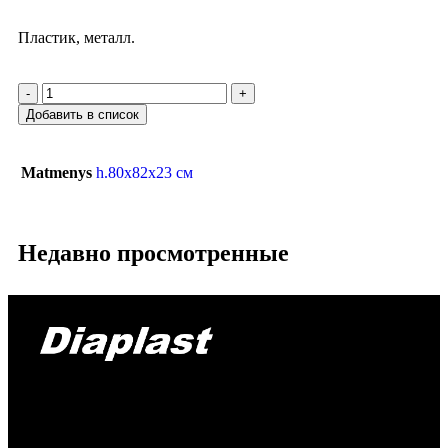
Пластик, металл.
-
+
Добавить в список
Matmenys
h.80x82x23 см
Недавно просмотренные
Производство и продажа алмазных фрезерных,
сверлильных, шлифовальных и полировальных
инструментов.