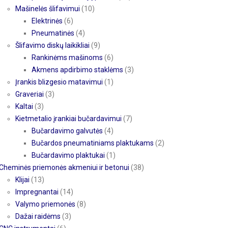
Mašinelės šlifavimui
(10)
Elektrinės
(6)
Pneumatinės
(4)
Šlifavimo diskų laikikliai
(9)
Rankinėms mašinoms
(6)
Akmens apdirbimo staklėms
(3)
Įrankis blizgesio matavimui
(1)
Graveriai
(3)
Kaltai
(3)
Kietmetalio įrankiai bučardavimui
(7)
Bučardavimo galvutės
(4)
Bučardos pneumatiniams plaktukams
(2)
Bučardavimo plaktukai
(1)
Cheminės priemonės akmeniui ir betonui
(38)
Klijai
(13)
Impregnantai
(14)
Valymo priemonės
(8)
Dažai raidėms
(3)