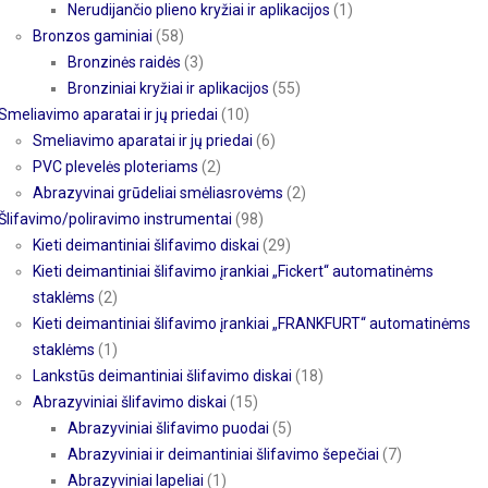
Nerudijančio plieno kryžiai ir aplikacijos
(1)
Bronzos gaminiai
(58)
Bronzinės raidės
(3)
Bronziniai kryžiai ir aplikacijos
(55)
Smeliavimo aparatai ir jų priedai
(10)
Smeliavimo aparatai ir jų priedai
(6)
PVC plevelės ploteriams
(2)
Abrazyvinai grūdeliai smėliasrovėms
(2)
Šlifavimo/poliravimo instrumentai
(98)
Kieti deimantiniai šlifavimo diskai
(29)
Kieti deimantiniai šlifavimo įrankiai „Fickert“ automatinėms
staklėms
(2)
Kieti deimantiniai šlifavimo įrankiai „FRANKFURT“ automatinėms
staklėms
(1)
Lankstūs deimantiniai šlifavimo diskai
(18)
Abrazyviniai šlifavimo diskai
(15)
Abrazyviniai šlifavimo puodai
(5)
Abrazyviniai ir deimantiniai šlifavimo šepečiai
(7)
Abrazyviniai lapeliai
(1)