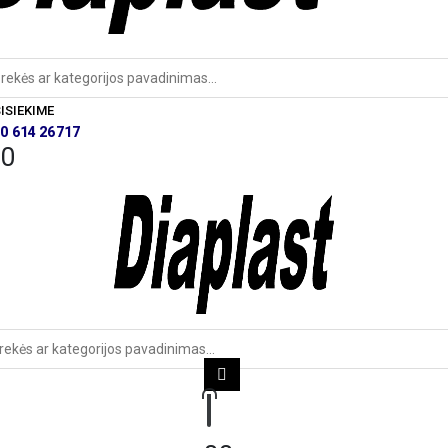
Produktų
paieška
ISIEKIME
0 614 26717
0
0
Produktų
aieška