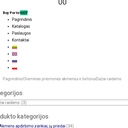
0
0
Buy Porto!
HOT
Pagrindinis
Katalogas
Paslaugos
Kontaktai
Pagrindinis
Cheminės priemonės akmeniui ir betonui
Dažai raidėms
egorijos
dukto kategorijos
Akmens apdirbimo įrankiai, jų priedai
(34)