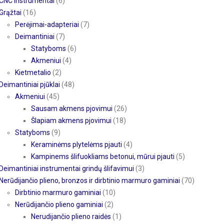
CNC instrumentai
(6)
Grąžtai
(16)
Perėjimai-adapteriai
(7)
Deimantiniai
(7)
Statyboms
(6)
Akmeniui
(4)
Kietmetalio
(2)
Deimantiniai pjūklai
(48)
Akmeniui
(45)
Sausam akmens pjovimui
(26)
Šlapiam akmens pjovimui
(18)
Statyboms
(9)
Keraminėms plytelėms pjauti
(4)
Kampinems šlifuokliams betonui, mūrui pjauti
(5)
Deimantiniai instrumentai grindų šlifavimui
(3)
Nerūdijančio plieno, bronzos ir dirbtinio marmuro gaminiai
(70)
Dirbtinio marmuro gaminiai
(10)
Nerūdijančio plieno gaminiai
(2)
Nerudijančio plieno raidės
(1)