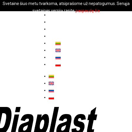
Svetainė šiuo metu tvarkoma, atsiprašome už nepatogumus. Senąja
svetainės versiją rasite
paspaudę čia
Pagrindinis
Katalogas
Paslaugos
Kontaktai