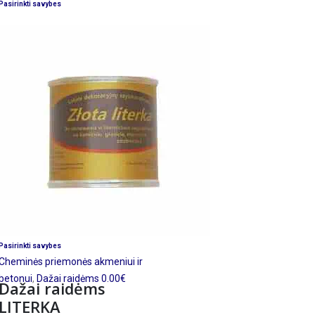
variantus.
Šis
Pasirinkti savybes
Variantus
produktas
galite
turi
pasirinkti
kelis
gaminio
variantus.
puslapyje
Variantus
galite
pasirinkti
gaminio
puslapyje
Šis
Pasirinkti savybes
produktas
Cheminės priemonės akmeniui ir
turi
betonui
,
Dažai raidėms
0.00
€
Dažai raidėms
kelis
LITERKA
variantus.