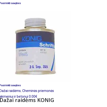
Variantus
Šis
Pasirinkti savybes
galite
produktas
pasirinkti
turi
gaminio
kelis
puslapyje
variantus.
Variantus
galite
pasirinkti
gaminio
puslapyje
Šis
Pasirinkti savybes
produktas
Dažai raidėms
,
Cheminės priemonės
turi
akmeniui ir betonui
0.00
€
Dažai raidėms KONIG
kelis