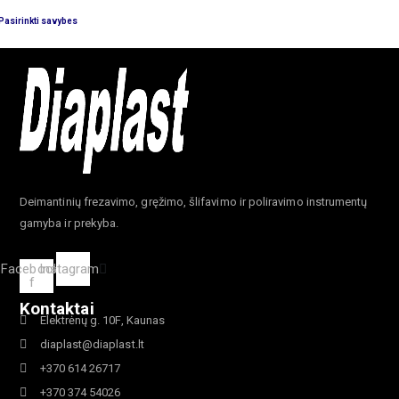
Variantus
Šis
Pasirinkti savybes
galite
produktas
pasirinkti
turi
gaminio
kelis
puslapyje
variantus.
Variantus
galite
pasirinkti
gaminio
Deimantinių frezavimo, gręžimo, šlifavimo ir poliravimo instrumentų
puslapyje
gamyba ir prekyba.
Facebook-
Instagram
f
Kontaktai
Elektrėnų g. 10F, Kaunas
diaplast@diaplast.lt
+370 614 26717
+370 374 54026