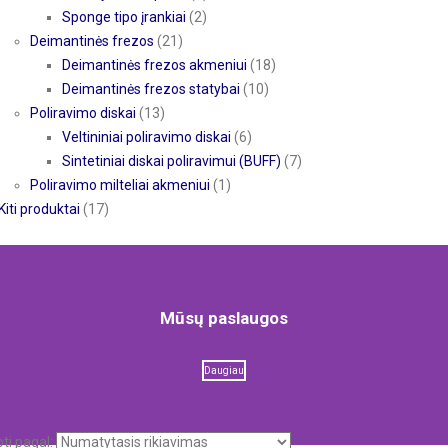
Sponge tipo įrankiai
(2)
Deimantinės frezos
(21)
Deimantinės frezos akmeniui
(18)
Deimantinės frezos statybai
(10)
Poliravimo diskai
(13)
Veltininiai poliravimo diskai
(6)
Sintetiniai diskai poliravimui (BUFF)
(7)
Poliravimo milteliai akmeniui
(1)
Kiti produktai
(17)
Mūsų paslaugos
Daugiau
oti pagal: