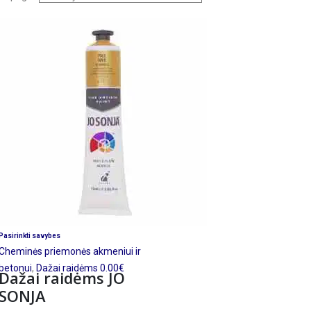
Šis
Pasirinkti savybes
produktas
Cheminės priemonės akmeniui ir
turi
betonui
,
Dažai raidėms
0.00
€
Dažai raidėms JO
kelis
SONJA
variantus.