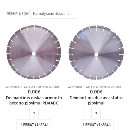
Rikiuoti pagal:
AKMENIUI
,
ŠLAPIAM AKMENS PJOVIMUI
,
DEIMANTINIAI PJŪKLAI
AKMENIUI
,
ŠLAPIAM AKMENS PJOVIMUI
,
DEIMA
0.00
€
0.00
€
Deimantinis diskas armuoto
Deimantinis diskas asfalto
betono pjovimui PDAABG
pjovimui
PRIDĖTI Į SĄRAŠĄ
PRIDĖTI Į SĄRAŠĄ