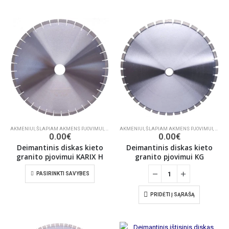
AKMENIUI
,
ŠLAPIAM AKMENS PJOVIMUI
,
DEIMANTINIAI PJŪKLAI
AKMENIUI
,
ŠLAPIAM AKMENS PJOVIMUI
,
DEIMA
0.00
€
0.00
€
Deimantinis diskas kieto
Deimantinis diskas kieto
granito pjovimui KARIX H
granito pjovimui KG
PASIRINKTI SAVYBES
PRIDĖTI Į SĄRAŠĄ