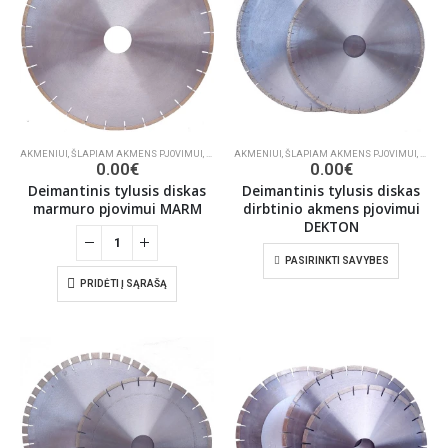
AKMENIUI
,
ŠLAPIAM AKMENS PJOVIMUI
,
DEIMANTINIAI PJŪKLAI
AKMENIUI
,
ŠLAPIAM AKMENS PJOVIMUI
,
DEIMA
0.00
€
0.00
€
Deimantinis tylusis diskas
Deimantinis tylusis diskas
marmuro pjovimui MARM
dirbtinio akmens pjovimui
DEKTON
PASIRINKTI SAVYBES
PRIDĖTI Į SĄRAŠĄ