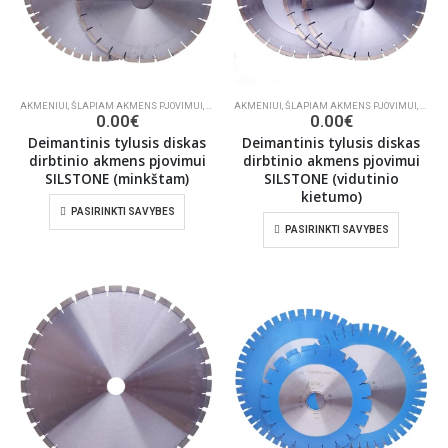
AKMENIUI
,
ŠLAPIAM AKMENS PJOVIMUI
,
DEIMANTINIAI PJŪKLAI
AKMENIUI
,
ŠLAPIAM AKMENS PJOVIMUI
,
DEIMA
0.00
€
0.00
€
Deimantinis tylusis diskas
Deimantinis tylusis diskas
dirbtinio akmens pjovimui
dirbtinio akmens pjovimui
SILSTONE (minkštam)
SILSTONE (vidutinio
kietumo)
PASIRINKTI SAVYBES
PASIRINKTI SAVYBES