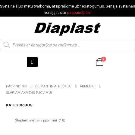
Svetainė šiuo metu tvarkoma, atsiprašome už nepatogumus. Senąja svetainės
versiją rasite
paspaudę čia
0
PAGRINDINIS
DEIMANTINIAI PJŪKLAI
AKMENIUI
ŠLAPIAM AKMENS PJOVIMUI
KATEGORIJOS