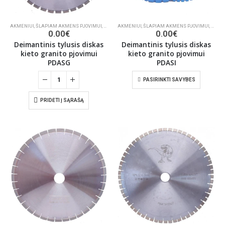
AKMENIUI
,
ŠLAPIAM AKMENS PJOVIMUI
,
DEIMANTINIAI PJŪKLAI
AKMENIUI
,
ŠLAPIAM AKMENS PJOVIMUI
,
DEIMA
0.00
€
0.00
€
Deimantinis tylusis diskas
Deimantinis tylusis diskas
kieto granito pjovimui
kieto granito pjovimui
PDASG
PDASI
PASIRINKTI SAVYBES
PRIDĖTI Į SĄRAŠĄ