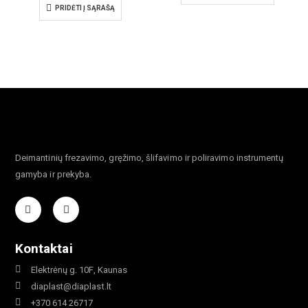
PRIDĖTI Į SĄRAŠĄ
Deimantinių frezavimo, gręžimo, šlifavimo ir poliravimo instrumentų
gamyba ir prekyba.
Kontaktai
Elektrėnų g. 10F, Kaunas
diaplast@diaplast.lt
+370 614 26717