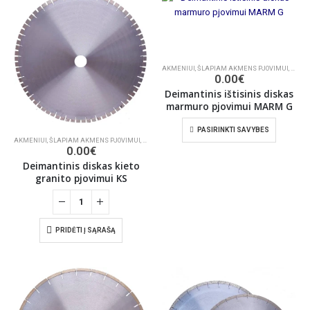
AKMENIUI
,
ŠLAPIAM AKMENS PJOVIMUI
,
DEIMA
0.00
€
Deimantinis ištisinis diskas
marmuro pjovimui MARM G
PASIRINKTI SAVYBES
AKMENIUI
,
ŠLAPIAM AKMENS PJOVIMUI
,
DEIMANTINIAI PJŪKLAI
0.00
€
Deimantinis diskas kieto
granito pjovimui KS
PRIDĖTI Į SĄRAŠĄ