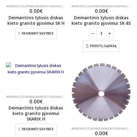
AKMENIUI
,
ŠLAPIAM AKMENS PJOVIMUI
,
DEIMANTINIAI PJŪKLAI
AKMENIUI
,
ŠLAPIAM AKMENS PJOVIMUI
,
DEIMA
0.00
€
0.00
€
Deimantinis tylusis diskas
Deimantinis tylusis diskas
kieto granito pjovimui SK H
kieto granito pjovimui SK-8S
PASIRINKTI SAVYBES
PRIDĖTI Į SĄRAŠĄ
AKMENIUI
,
ŠLAPIAM AKMENS PJOVIMUI
,
DEIMANTINIAI PJŪKLAI
0.00
€
Deimantinis tylusis diskas
kieto granito pjovimui
SKARIX H
AKMENIUI
,
ŠLAPIAM AKMENS PJOVIMUI
,
DEIMA
PASIRINKTI SAVYBES
0.00
€