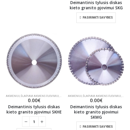
Deimantinis tylusis diskas
kieto granito pjovimui SKG
PASIRINKTI SAVYBES
AKMENIUI
,
ŠLAPIAM AKMENS PJOVIMUI
,
DEIMANTINIAI PJŪKLAI
AKMENIUI
,
ŠLAPIAM AKMENS PJOVIMUI
,
DEIMA
0.00
€
0.00
€
Deimantinis tylusis diskas
Deimantinis tylusis diskas
kieto granito pjovimui SKHE
kieto granito pjovimui
SKWG
PASIRINKTI SAVYBES