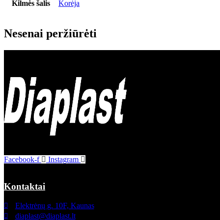
Kilmės šalis
Korėja
Nesenai peržiūrėti
Deimantinių frezavimo, gręžimo, šlifavimo ir poliravimo instrumentų
gamyba ir prekyba.
Facebook-f
Instagram
Kontaktai
Elektrėnų g. 10F, Kaunas
diaplast@diaplast.lt