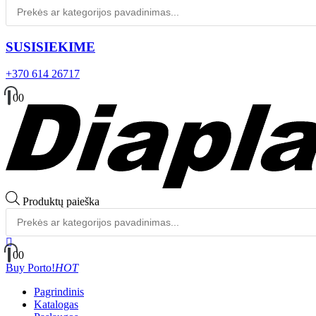
SUSISIEKIME
+370 614 26717
0
0
Produktų paieška
0
0
Buy Porto!
HOT
Pagrindinis
Katalogas