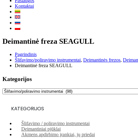
Paslaugos
Kontaktai
Deimantinė freza SEAGULL
Pagrindinis
Šlifavimo/poliravimo instrumentai
,
Deimantinės frezos
,
Deimant
Deimantinė freza SEAGULL
Kategorijos
KATEGORIJOS
Šlifavimo / poliravimo instrumentai
Deimantiniai pjūklai
Akmens apdirbimo įrankiai, jų priedai