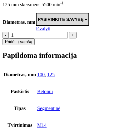
-1
125 mm skersmens 5500 min
Diametras, mm
Išvalyti
-
+
Pridėti į sąrašą
Papildoma informacija
Diametras, mm
100
,
125
Paskirtis
Betonui
Tipas
Segmentinė
Tvirtinimas
M14