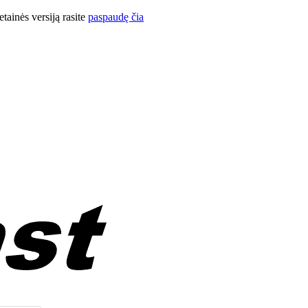
ainės versiją rasite
paspaudę čia