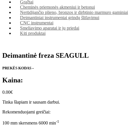
Grąžtai
Cheminės priemonės akmeniui ir betonui
Nerūdijančio plieno, bronzos ir dirbtinio marmuro gaminiai
Deimantiniai instrumentai grindų šlifavimui
CNC instrumentai
Smeliavimo aparatai ir jų priedai
Kiti produktai
Deimantinė freza SEAGULL
-
PREKĖS KODAS
Kaina:
0.00
€
Tinka šlapiam ir sausam darbui.
Rekomenduojami greičiai:
-1
100 mm skersmens 6000 min