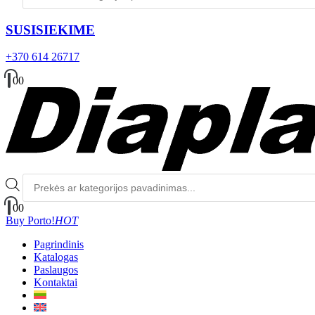
SUSISIEKIME
+370 614 26717
0
0
Produktų
paieška
0
0
Buy Porto!
HOT
Pagrindinis
Katalogas
Paslaugos
Kontaktai