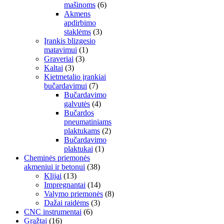
mašinoms
(6)
Akmens
apdirbimo
staklėms
(3)
Įrankis blizgesio
matavimui
(1)
Graveriai
(3)
Kaltai
(3)
Kietmetalio įrankiai
bučardavimui
(7)
Bučardavimo
galvutės
(4)
Bučardos
pneumatiniams
plaktukams
(2)
Bučardavimo
plaktukai
(1)
Cheminės priemonės
akmeniui ir betonui
(38)
Klijai
(13)
Impregnantai
(14)
Valymo priemonės
(8)
Dažai raidėms
(3)
CNC instrumentai
(6)
Grąžtai
(16)