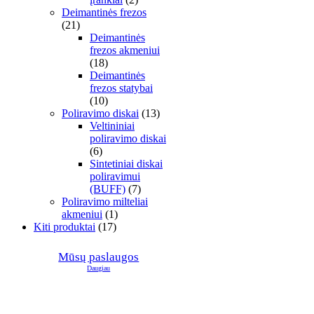
Deimantinės frezos
(21)
Deimantinės
frezos akmeniui
(18)
Deimantinės
frezos statybai
(10)
Poliravimo diskai
(13)
Veltininiai
poliravimo diskai
(6)
Sintetiniai diskai
poliravimui
(BUFF)
(7)
Poliravimo milteliai
akmeniui
(1)
Kiti produktai
(17)
Mūsų paslaugos
Daugiau