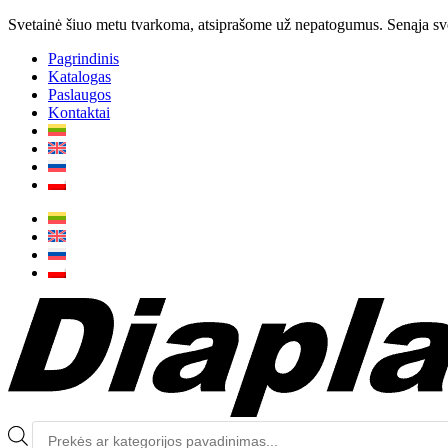
Svetainė šiuo metu tvarkoma, atsiprašome už nepatogumus. Senąja svet
Pagrindinis
Katalogas
Paslaugos
Kontaktai
Produktų
paieška