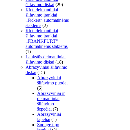
šlifavimo diskai
(29)
Kieti deimantiniai
šlifavimo įrankiai
„Fickert“ automatinėms
staklėms
(2)
Kieti deimantiniai
šlifavimo įrankiai
„FRANKFURT“
automatinėms staklėms
(1)
Lankstūs deimantiniai
šlifavimo diskai
(18)
Abrazyviniai šlifavimo
diskai
(15)
Abrazyviniai
šlifavimo puodai
(5)
Abrazyviniai ir
deimantiniai
šlifavimo
šepečiai
(7)
Abrazyviniai
lapeliai
(1)
Sponge tipo
įrankiai
(2)