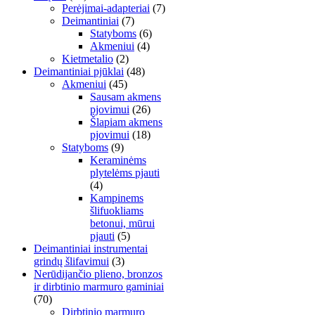
Perėjimai-adapteriai
(7)
Deimantiniai
(7)
Statyboms
(6)
Akmeniui
(4)
Kietmetalio
(2)
Deimantiniai pjūklai
(48)
Akmeniui
(45)
Sausam akmens
pjovimui
(26)
Šlapiam akmens
pjovimui
(18)
Statyboms
(9)
Keraminėms
plytelėms pjauti
(4)
Kampinems
šlifuokliams
betonui, mūrui
pjauti
(5)
Deimantiniai instrumentai
grindų šlifavimui
(3)
Nerūdijančio plieno, bronzos
ir dirbtinio marmuro gaminiai
(70)
Dirbtinio marmuro