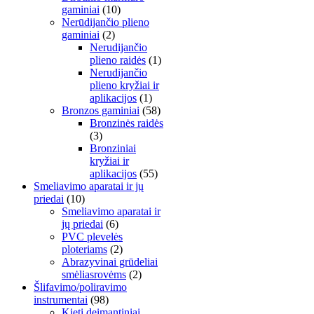
gaminiai
(10)
Nerūdijančio plieno
gaminiai
(2)
Nerudijančio
plieno raidės
(1)
Nerudijančio
plieno kryžiai ir
aplikacijos
(1)
Bronzos gaminiai
(58)
Bronzinės raidės
(3)
Bronziniai
kryžiai ir
aplikacijos
(55)
Smeliavimo aparatai ir jų
priedai
(10)
Smeliavimo aparatai ir
jų priedai
(6)
PVC plevelės
ploteriams
(2)
Abrazyvinai grūdeliai
smėliasrovėms
(2)
Šlifavimo/poliravimo
instrumentai
(98)
Kieti deimantiniai