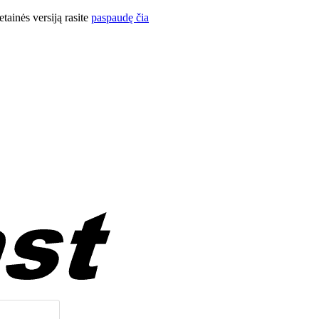
ainės versiją rasite
paspaudę čia