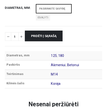
DIAMETRAS, MM
IŠVALYTI
PRIDĖTI Į SĄRAŠĄ
Diametras, mm
125
,
180
Paskirtis
Akmeniui
,
Betonui
Tvirtinimas
M14
Kilmės šalis
Korėja
Nesenai peržiūrėti