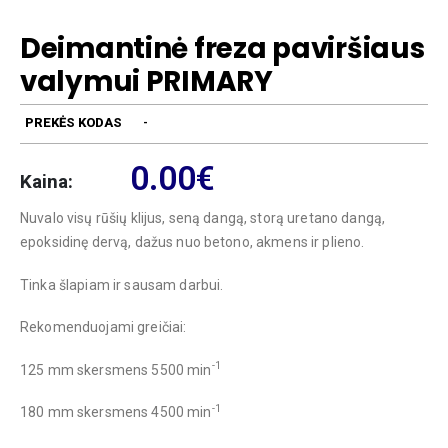
Deimantinė freza paviršiaus
valymui PRIMARY
PREKĖS KODAS
-
0.00
€
Kaina:
Nuvalo visų rūšių klijus, seną dangą, storą uretano dangą,
epoksidinę dervą, dažus nuo betono, akmens ir plieno.
Tinka šlapiam ir sausam darbui.
Rekomenduojami greičiai:
-1
125 mm skersmens 5500 min
-1
180 mm skersmens 4500 min