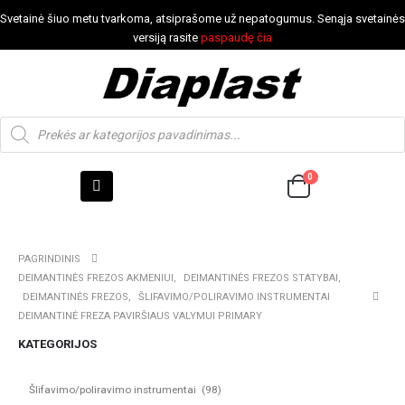
Svetainė šiuo metu tvarkoma, atsiprašome už nepatogumus. Senąja svetainės
versiją rasite
paspaudę čia
0
PAGRINDINIS
DEIMANTINĖS FREZOS AKMENIUI
,
DEIMANTINĖS FREZOS STATYBAI
,
DEIMANTINĖS FREZOS
,
ŠLIFAVIMO/POLIRAVIMO INSTRUMENTAI
DEIMANTINĖ FREZA PAVIRŠIAUS VALYMUI PRIMARY
KATEGORIJOS