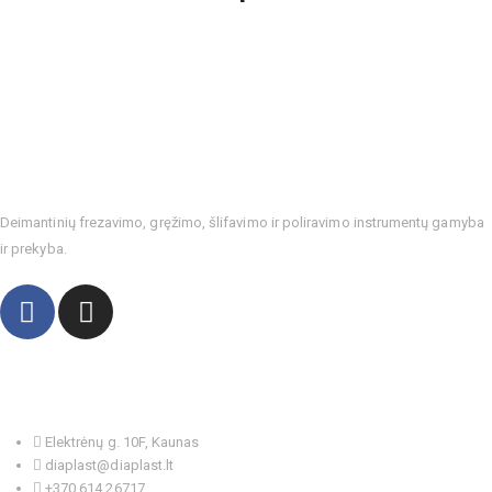
Deimantinių frezavimo, gręžimo, šlifavimo ir poliravimo instrumentų gamyba
ir prekyba.
Kontaktai
Elektrėnų g. 10F, Kaunas
diaplast@diaplast.lt
+370 614 26717