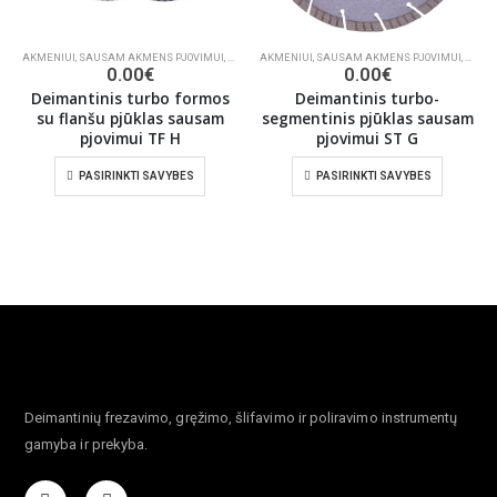
AKMENIUI
,
SAUSAM AKMENS PJOVIMUI
,
DEIMANTINIAI PJŪKLAI
AKMENIUI
,
SAUSAM AKMENS PJOVIMUI
,
DEIMA
0.00
€
0.00
€
Deimantinis turbo formos
Deimantinis turbo-
su flanšu pjūklas sausam
segmentinis pjūklas sausam
pjovimui TF H
pjovimui ST G
PASIRINKTI SAVYBES
PASIRINKTI SAVYBES
Deimantinių frezavimo, gręžimo, šlifavimo ir poliravimo instrumentų
gamyba ir prekyba.