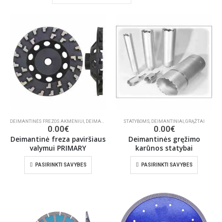
DEIMANTINĖS FREZOS AKMENIUI
,
DEIMANTINĖS FREZOS STATYBAI
STATYBOMS
,
DEIMANTINIAI
,
DEIMANTINĖS FREZOS
,
GRĄŽTAI
,
ŠLIF
0.00
€
0.00
€
Deimantinė freza paviršiaus
Deimantinės gręžimo
valymui PRIMARY
karūnos statybai
PASIRINKTI SAVYBES
PASIRINKTI SAVYBES