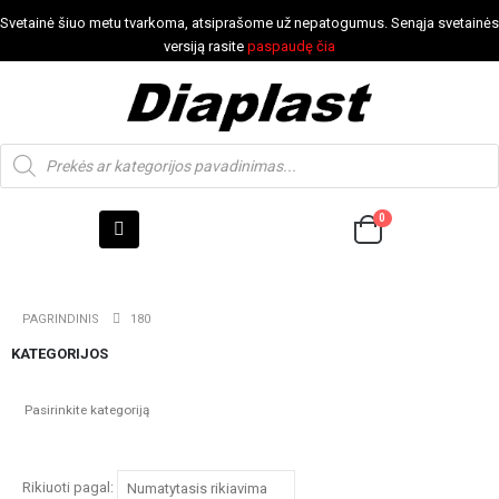
Svetainė šiuo metu tvarkoma, atsiprašome už nepatogumus. Senąja svetainės
versiją rasite
paspaudę čia
0
PAGRINDINIS
180
KATEGORIJOS
Rikiuoti pagal: