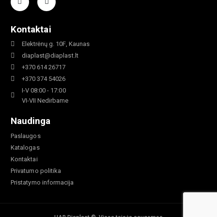
Kontaktai
Elektrėnų g. 10F, Kaunas
diaplast@diaplast.lt
+370 614 26717
+370 374 54026
I-V 08:00 - 17:00
VI-VII Nedirbame
Naudinga
Paslaugos
Katalogas
Kontaktai
Privatumo politika
Pristatymo informacija