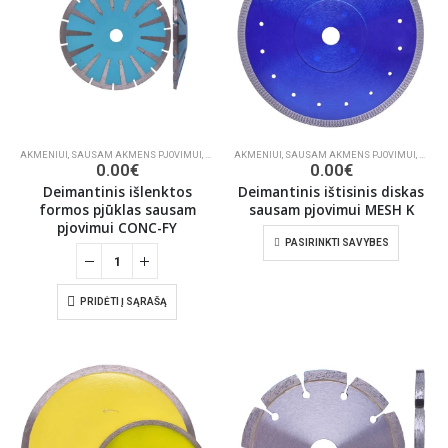
AKMENIUI
,
SAUSAM AKMENS PJOVIMUI
,
DEIMANTINIAI PJŪKLAI
AKMENIUI
,
SAUSAM AKMENS PJOVIMUI
,
KERAM
0.00
€
0.00
€
Deimantinis išlenktos
Deimantinis ištisinis diskas
formos pjūklas sausam
sausam pjovimui MESH K
pjovimui CONC-FY
PASIRINKTI SAVYBES
PRIDĖTI Į SĄRAŠĄ