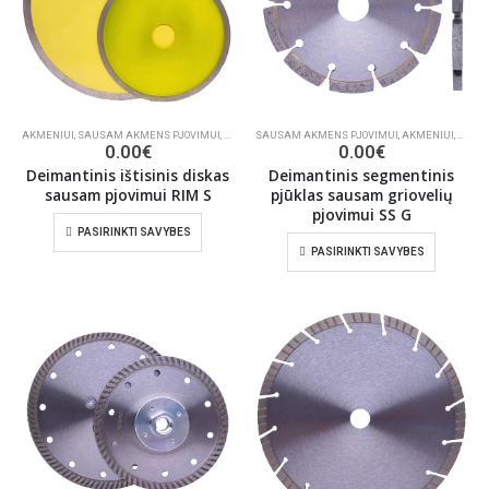
AKMENIUI
,
SAUSAM AKMENS PJOVIMUI
,
KERAMINĖMS PLYTELĖMS PJAUTI
SAUSAM AKMENS PJOVIMUI
,
STATYBOMS
,
AKMENIUI
,
STAT
0.00
€
0.00
€
Deimantinis ištisinis diskas
Deimantinis segmentinis
sausam pjovimui RIM S
pjūklas sausam griovelių
pjovimui SS G
PASIRINKTI SAVYBES
PASIRINKTI SAVYBES