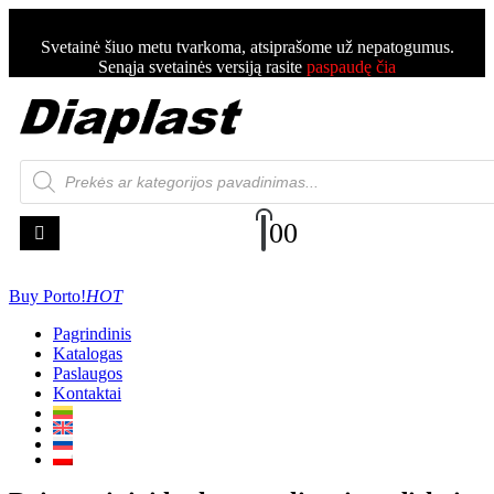
Svetainė šiuo metu tvarkoma, atsiprašome už nepatogumus.
Senąja svetainės versiją rasite
paspaudę čia
0
0
Buy Porto!
HOT
Pagrindinis
Katalogas
Paslaugos
Kontaktai