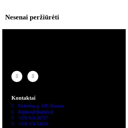
Nesenai peržiūrėti
Deimantinių frezavimo, gręžimo, šlifavimo ir poliravimo
instrumentų gamyba ir prekyba.
Kontaktai
Elektrėnų g. 10F, Kaunas
diaplast@diaplast.lt
+370 614 26717
+370 374 54026