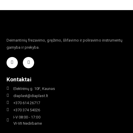
Deimantinių frezavimo, gręžimo, šlifavimo ir poliravimo instrumentų
gamyba ir prekyba.
Kontaktai
Elektrėnų g. 10F, Kaunas
diaplast@diaplast.lt
+370 614 26717
+370 374 54026
I-V 08:00 - 17:00
VI-VII Nedirbame