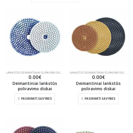
LANKSTŪS DEIMANTINIAI ŠLIFAVIMO DISKAI
,
ŠLIFAVIMO/POLIRAVIMO INSTRUMENTAI
LANKSTŪS DEIMANTINIAI ŠLIFAVIMO DISKAI
,
ŠL
0.00
€
0.00
€
Deimantiniai lankstūs
Deimantiniai lankstūs
poliravimo diskai
poliravimo diskai
PASIRINKTI SAVYBES
PASIRINKTI SAVYBES