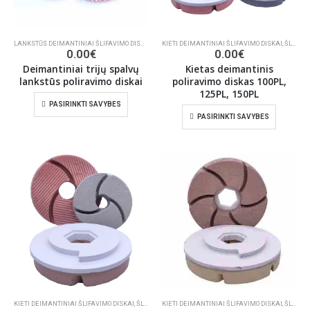
LANKSTŪS DEIMANTINIAI ŠLIFAVIMO DISKAI
,
ŠLIFAVIMO/POLIRAVIMO INSTRUMENTAI
KIETI DEIMANTINIAI ŠLIFAVIMO DISKAI
,
ŠLIFAVIMO/POLIRAVIMO INSTRUMENTAI
0.00
€
0.00
€
Deimantiniai trijų spalvų
Kietas deimantinis
lankstūs poliravimo diskai
poliravimo diskas 100PL,
125PL, 150PL
PASIRINKTI SAVYBES
PASIRINKTI SAVYBES
KIETI DEIMANTINIAI ŠLIFAVIMO DISKAI
,
ŠLIFAVIMO/POLIRAVIMO INSTRUMENTAI
KIETI DEIMANTINIAI ŠLIFAVIMO DISKAI
,
ŠLIFAVIMO/POLIRAVIMO INSTRUMENTAI