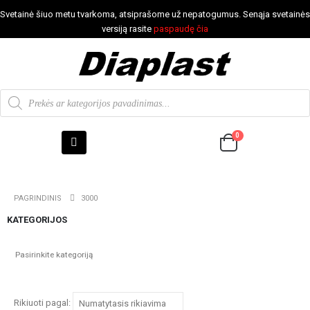
Svetainė šiuo metu tvarkoma, atsiprašome už nepatogumus. Senąja svetainės
versiją rasite
paspaudę čia
0
PAGRINDINIS
3000
KATEGORIJOS
Rikiuoti pagal: