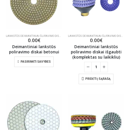
LANKSTŪS DEIMANTINIAI ŠLIFAVIMO DISKAI
,
ŠLIFAVIMO/POLIRAVIMO INSTRUMENTAI
LANKSTŪS DEIMANTINIAI ŠLIFAVIMO DISKAI
,
ŠL
0.00
€
0.00
€
Deimantiniai lankstūs
Deimantiniai lankstūs
poliravimo diskai betonui
poliravimo diskai išgaubti
(komplektas su laikikliu)
PASIRINKTI SAVYBES
PRIDĖTI Į SĄRAŠĄ