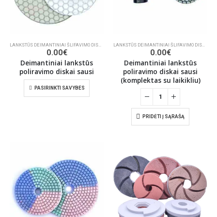
LANKSTŪS DEIMANTINIAI ŠLIFAVIMO DISKAI
,
ŠLIFAVIMO/POLIRAVIMO INSTRUMENTAI
LANKSTŪS DEIMANTINIAI ŠLIFAVIMO DISKAI
,
ŠL
0.00
€
0.00
€
Deimantiniai lankstūs
Deimantiniai lankstūs
poliravimo diskai sausi
poliravimo diskai sausi
(komplektas su laikikliu)
PASIRINKTI SAVYBES
PRIDĖTI Į SĄRAŠĄ