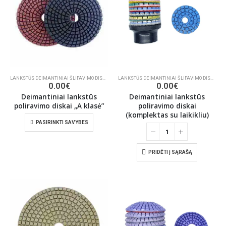
LANKSTŪS DEIMANTINIAI ŠLIFAVIMO DISKAI
,
ŠLIFAVIMO/POLIRAVIMO INSTRUMENTAI
LANKSTŪS DEIMANTINIAI ŠLIFAVIMO DISKAI
,
ŠL
0.00
€
0.00
€
Deimantiniai lankstūs
Deimantiniai lankstūs
poliravimo diskai „A klasė”
poliravimo diskai
(komplektas su laikikliu)
PASIRINKTI SAVYBES
PRIDĖTI Į SĄRAŠĄ