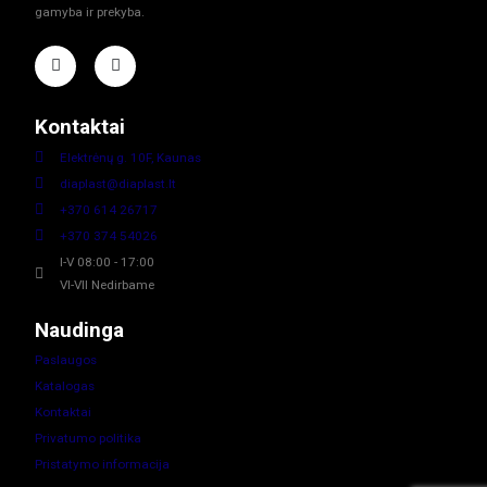
gamyba ir prekyba.
Kontaktai
Elektrėnų g. 10F, Kaunas
diaplast@diaplast.lt
+370 614 26717
+370 374 54026
I-V 08:00 - 17:00
VI-VII Nedirbame
Naudinga
Paslaugos
Katalogas
Kontaktai
Privatumo politika
Pristatymo informacija