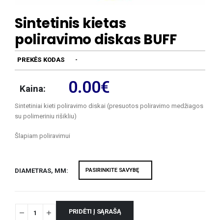
Sintetinis kietas
poliravimo diskas BUFF
PREKĖS KODAS
-
0.00
€
Kaina:
Sintetiniai kieti poliravimo diskai (presuotos poliravimo medžiagos
su polimeriniu rišikliu)
Šlapiam poliravimui
DIAMETRAS, MM
PRIDĖTI Į SĄRAŠĄ