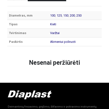
Diametras, mm
100
,
125
,
150
,
200
,
250
Tipas
Kieti
Tvirtinimas
Varžtai
Paskirtis
Akmeniui poliruoti
Nesenai peržiūrėti
Deimantinių frezavimo, gręžimo, šlifavimo ir poliravimo instrumentų