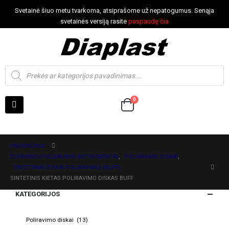
Svetainė šiuo metu tvarkoma, atsiprašome už nepatogumus. Senąja
svetainės versiją rasite
paspaudę čia
0
PAGRINDINIS
ŠLIFAVIMO/POLIRAVIMO INSTRUMENTAI
,
POLIRAVIMO DISKAI
,
SINTETINIAI DISKAI POLIRAVIMUI (BUFF)
SINTETINIS KIETAS POLIRAVIMO DISKAS BUFF
KATEGORIJOS