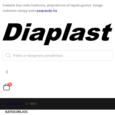
Svetainė šiuo metu tvarkoma, atsiprašome už nepatogumus. Senąja
svetainės versiją rasite
paspaudę čia
0
PAGRINDINIS
KIETI
KATEGORIJOS