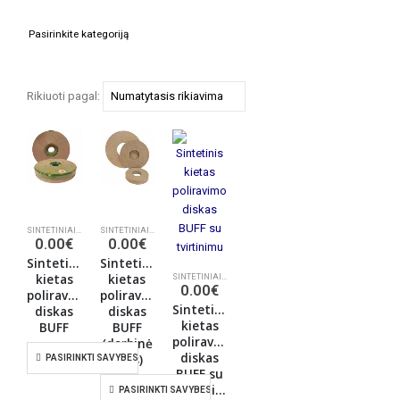
Rikiuoti pagal:
SINTETINIAI DISKAI POLIRAVIMUI (BUFF)
SINTETINIAI DISKAI POLIRAVIMUI (BUFF)
,
POLIRAVIMO DISKAI
,
POLIRAVIMO DISKAI
0.00
€
0.00
€
Sintetinis
Sintetinis
kietas
kietas
SINTETINIAI DISKAI POLIRAVIMUI (BUFF)
,
POLIRAVIMO DI
0.00
€
poliravimo
poliravimo
Sintetinis
diskas
diskas
kietas
BUFF
BUFF
poliravimo
(darbinė
diskas
dalis)
PASIRINKTI SAVYBES
BUFF su
tvirtinimu
PASIRINKTI SAVYBES