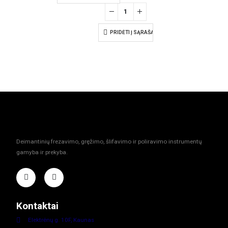
PRIDĖTI Į SĄRAŠĄ
Deimantinių frezavimo, gręžimo, šlifavimo ir poliravimo instrumentų
gamyba ir prekyba.
Kontaktai
Elektrėnų g. 10F, Kaunas