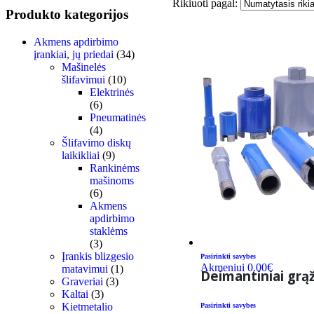
Rikiuoti pagal:
Produkto kategorijos
Akmens apdirbimo
įrankiai, jų priedai
(34)
Mašinelės
šlifavimui
(10)
Elektrinės
(6)
Pneumatinės
(4)
Šlifavimo diskų
laikikliai
(9)
Rankinėms
mašinoms
(6)
Akmens
apdirbimo
staklėms
(3)
Įrankis blizgesio
Pasirinkti savybes
Akmeniui
0.00
€
matavimui
(1)
Deimantiniai grą
Graveriai
(3)
Kaltai
(3)
Kietmetalio
Pasirinkti savybes