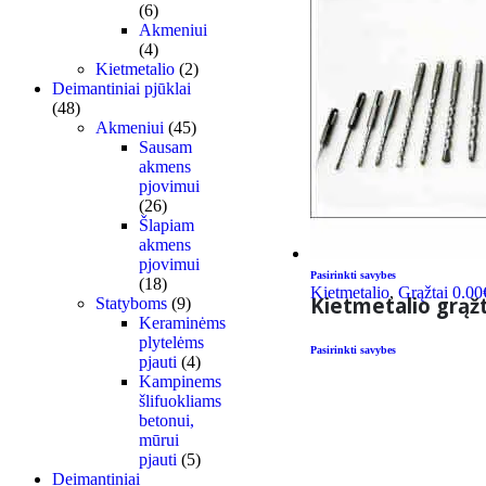
(6)
Akmeniui
(4)
Kietmetalio
(2)
Deimantiniai pjūklai
(48)
Akmeniui
(45)
Sausam
akmens
pjovimui
(26)
Šlapiam
akmens
pjovimui
Pasirinkti savybes
(18)
Kietmetalio
,
Grąžtai
0.00
Kietmetalio grąž
Statyboms
(9)
Keraminėms
plytelėms
Pasirinkti savybes
pjauti
(4)
Kampinems
šlifuokliams
betonui,
mūrui
pjauti
(5)
Deimantiniai