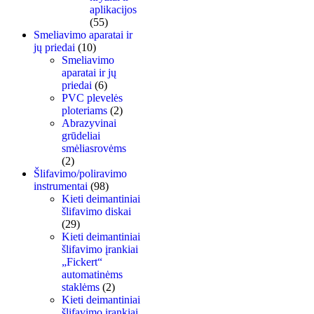
aplikacijos
(55)
Smeliavimo aparatai ir
jų priedai
(10)
Smeliavimo
aparatai ir jų
priedai
(6)
PVC plevelės
ploteriams
(2)
Abrazyvinai
grūdeliai
smėliasrovėms
(2)
Šlifavimo/poliravimo
instrumentai
(98)
Kieti deimantiniai
šlifavimo diskai
(29)
Kieti deimantiniai
šlifavimo įrankiai
„Fickert“
automatinėms
staklėms
(2)
Kieti deimantiniai
šlifavimo įrankiai