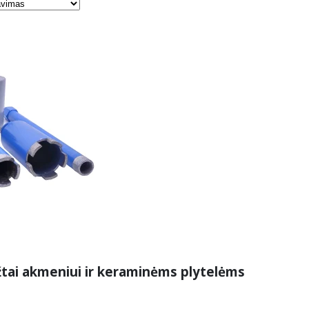
žtai akmeniui ir keraminėms plytelėms