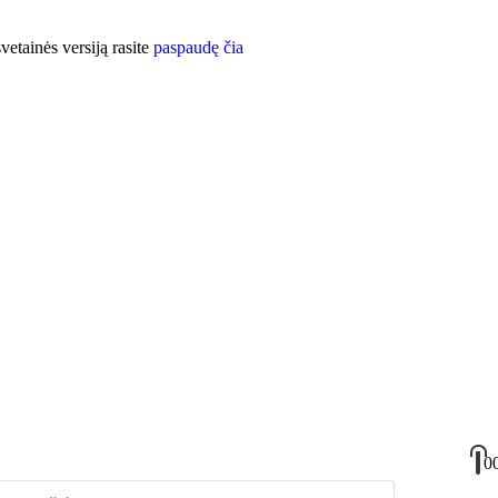
etainės versiją rasite
paspaudę čia
0