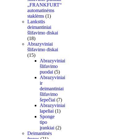
„FRANKFURT“
automatinėms
staklėms
(1)
Lankstūs
deimantiniai
šlifavimo diskai
(18)
Abrazyviniai
šlifavimo diskai
(15)
Abrazyviniai
šlifavimo
puodai
(5)
Abrazyviniai
ir
deimantiniai
šlifavimo
šepečiai
(7)
Abrazyviniai
lapeliai
(1)
Sponge
tipo
įrankiai
(2)
Deimantinės
frezos
(21)