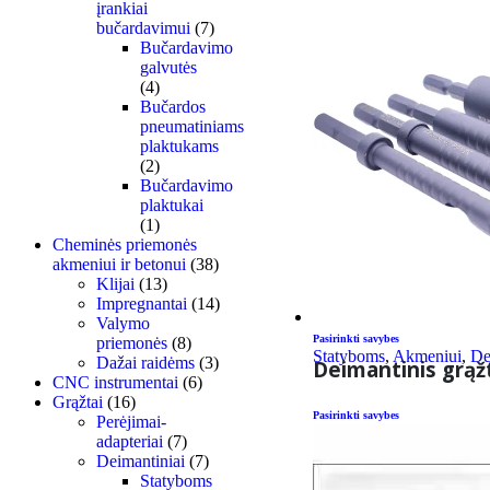
įrankiai
bučardavimui
(7)
Bučardavimo
galvutės
(4)
Bučardos
pneumatiniams
plaktukams
(2)
Bučardavimo
plaktukai
(1)
Cheminės priemonės
akmeniui ir betonui
(38)
Klijai
(13)
Impregnantai
(14)
Valymo
Pasirinkti savybes
priemonės
(8)
Statyboms
,
Akmeniui
,
De
Dažai raidėms
(3)
Deimantinis grąž
CNC instrumentai
(6)
Grąžtai
(16)
Pasirinkti savybes
Perėjimai-
adapteriai
(7)
Deimantiniai
(7)
Statyboms