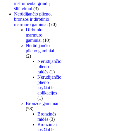
instrumentai grindų
šlifavimui
(3)
Nerūdijančio plieno,
bronzos ir dirbtinio
marmuro gaminiai
(70)
Dirbtinio
marmuro
gaminiai
(10)
Nerūdijančio
plieno gaminiai
(2)
Nerudijančio
plieno
raidės
(1)
Nerudijančio
plieno
kryžiai ir
aplikacijos
(1)
Bronzos gaminiai
(58)
Bronzinės
raidės
(3)
Bronziniai
kryžiai ir