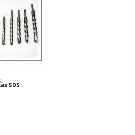
€
tas SDS