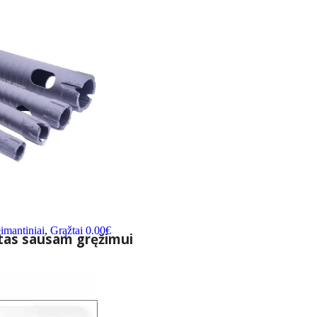
imantiniai
,
Grąžtai
0.00
€
tas sausam gręžimui