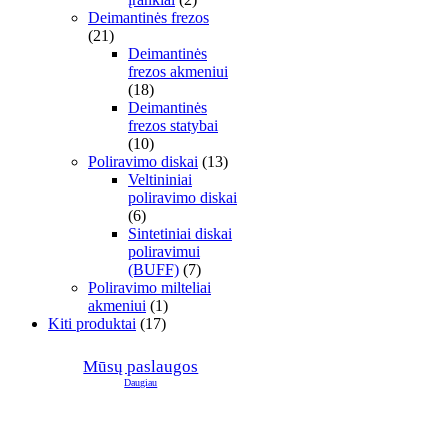
Deimantinės frezos
(21)
Deimantinės
frezos akmeniui
(18)
Deimantinės
frezos statybai
(10)
Poliravimo diskai
(13)
Veltininiai
poliravimo diskai
(6)
Sintetiniai diskai
poliravimui
(BUFF)
(7)
Poliravimo milteliai
akmeniui
(1)
Kiti produktai
(17)
Mūsų paslaugos
Daugiau