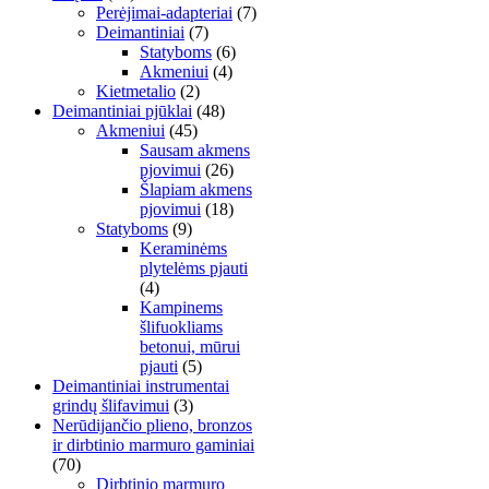
Perėjimai-adapteriai
(7)
Deimantiniai
(7)
Statyboms
(6)
Akmeniui
(4)
Kietmetalio
(2)
Deimantiniai pjūklai
(48)
Akmeniui
(45)
Sausam akmens
pjovimui
(26)
Šlapiam akmens
pjovimui
(18)
Statyboms
(9)
Keraminėms
plytelėms pjauti
(4)
Kampinems
šlifuokliams
betonui, mūrui
pjauti
(5)
Deimantiniai instrumentai
grindų šlifavimui
(3)
Nerūdijančio plieno, bronzos
ir dirbtinio marmuro gaminiai
(70)
Dirbtinio marmuro