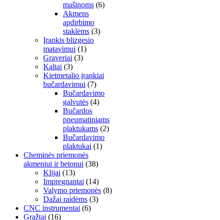
mašinoms
(6)
Akmens
apdirbimo
staklėms
(3)
Įrankis blizgesio
matavimui
(1)
Graveriai
(3)
Kaltai
(3)
Kietmetalio įrankiai
bučardavimui
(7)
Bučardavimo
galvutės
(4)
Bučardos
pneumatiniams
plaktukams
(2)
Bučardavimo
plaktukai
(1)
Cheminės priemonės
akmeniui ir betonui
(38)
Klijai
(13)
Impregnantai
(14)
Valymo priemonės
(8)
Dažai raidėms
(3)
CNC instrumentai
(6)
Grąžtai
(16)