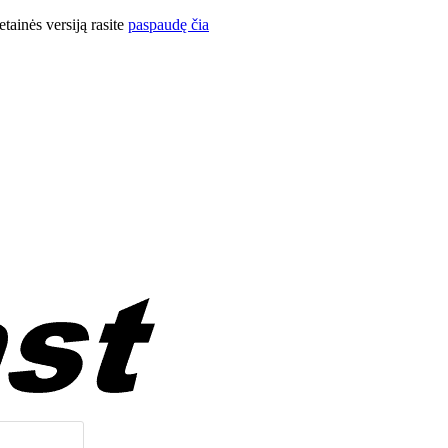
ainės versiją rasite
paspaudę čia