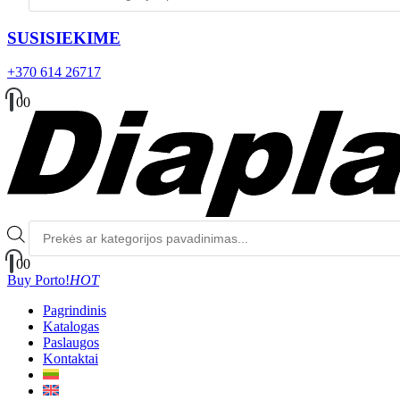
SUSISIEKIME
+370 614 26717
0
0
Produktų
paieška
0
0
Buy Porto!
HOT
Pagrindinis
Katalogas
Paslaugos
Kontaktai