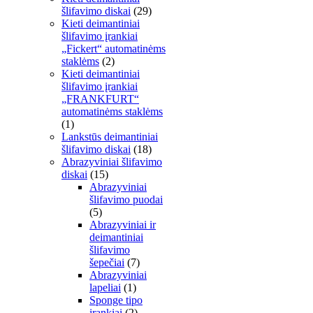
šlifavimo diskai
(29)
Kieti deimantiniai
šlifavimo įrankiai
„Fickert“ automatinėms
staklėms
(2)
Kieti deimantiniai
šlifavimo įrankiai
„FRANKFURT“
automatinėms staklėms
(1)
Lankstūs deimantiniai
šlifavimo diskai
(18)
Abrazyviniai šlifavimo
diskai
(15)
Abrazyviniai
šlifavimo puodai
(5)
Abrazyviniai ir
deimantiniai
šlifavimo
šepečiai
(7)
Abrazyviniai
lapeliai
(1)
Sponge tipo
įrankiai
(2)