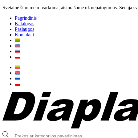
Svetainė šiuo metu tvarkoma, atsiprašome už nepatogumus. Senąja svet
Pagrindinis
Katalogas
Paslaugos
Kontaktai
Produktų
paieška