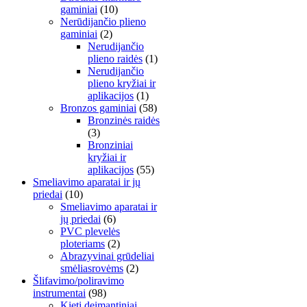
gaminiai
(10)
Nerūdijančio plieno
gaminiai
(2)
Nerudijančio
plieno raidės
(1)
Nerudijančio
plieno kryžiai ir
aplikacijos
(1)
Bronzos gaminiai
(58)
Bronzinės raidės
(3)
Bronziniai
kryžiai ir
aplikacijos
(55)
Smeliavimo aparatai ir jų
priedai
(10)
Smeliavimo aparatai ir
jų priedai
(6)
PVC plevelės
ploteriams
(2)
Abrazyvinai grūdeliai
smėliasrovėms
(2)
Šlifavimo/poliravimo
instrumentai
(98)
Kieti deimantiniai