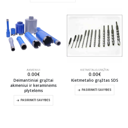
AKMENIUI
KIETMETALIO
,
GRĄŽTAI
0.00
€
0.00
€
Deimantiniai grąžtai
Kietmetalio grąžtas SDS
akmeniui ir keraminėms
plytelėms
PASIRINKTI SAVYBES
PASIRINKTI SAVYBES