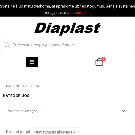
Svetainė šiuo metu tvarkoma, atsiprašome už nepatogumus. Senąja svetainės
versiją rasite
paspaudę čia
0
PAGRINDINIS
14
KATEGORIJOS
Rikiuoti pagal: