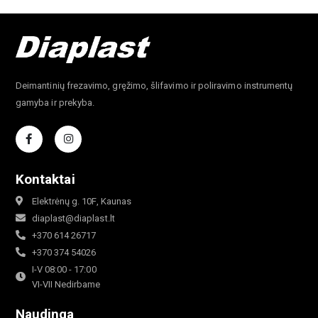
Deimantinių frezavimo, gręžimo, šlifavimo ir poliravimo instrumentų
gamyba ir prekyba.
Kontaktai
Elektrėnų g. 10F, Kaunas
diaplast@diaplast.lt
+370 614 26717
+370 374 54026
I-V 08:00 - 17:00
VI-VII Nedirbame
Naudinga