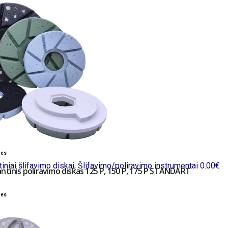
bes
iniai šlifavimo diskai
,
Šlifavimo/poliravimo instrumentai
0.00
€
ntinis poliravimo diskas 125 P, 150 P, 175 P STANDART
bes