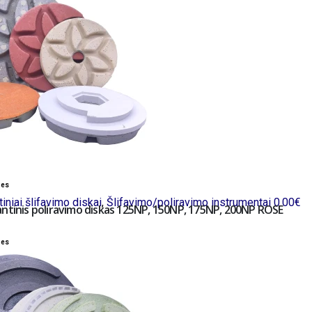
bes
iniai šlifavimo diskai
,
Šlifavimo/poliravimo instrumentai
0.00
€
ntinis poliravimo diskas 125NP, 150NP, 175NP, 200NP ROSE
bes