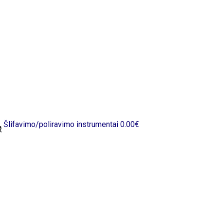
,
Šlifavimo/poliravimo instrumentai
0.00
€
R