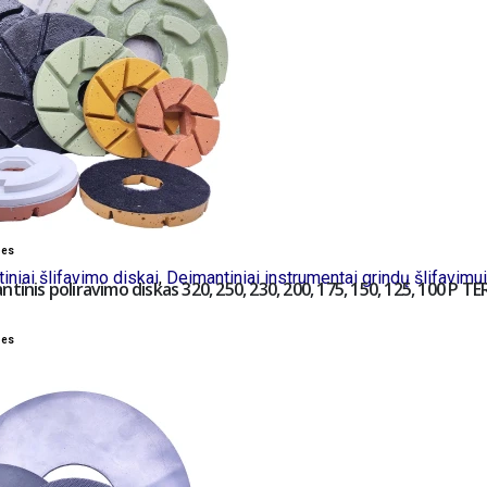
bes
iniai šlifavimo diskai
,
Deimantiniai instrumentai grindų šlifavimui
tinis poliravimo diskas 320, 250, 230, 200, 175, 150, 125, 100 P TE
bes