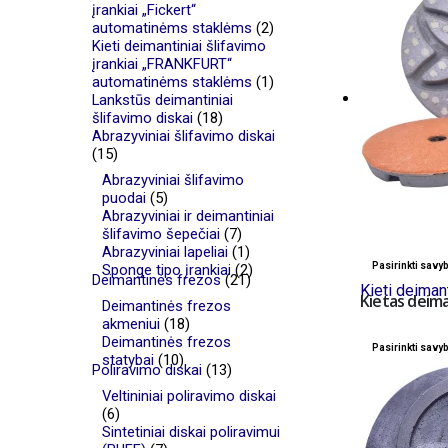
įrankiai „Fickert“
automatinėms staklėms
(2)
Kieti deimantiniai šlifavimo
įrankiai „FRANKFURT“
automatinėms staklėms
(1)
Lankstūs deimantiniai
šlifavimo diskai
(18)
Abrazyviniai šlifavimo diskai
(15)
Abrazyviniai šlifavimo
puodai
(5)
Abrazyviniai ir deimantiniai
šlifavimo šepečiai
(7)
Abrazyviniai lapeliai
(1)
Pasirinkti savy
Sponge tipo įrankiai
(2)
Deimantinės frezos
(21)
Kieti deimant
Kietas deima
Deimantinės frezos
akmeniui
(18)
Deimantinės frezos
Pasirinkti savy
statybai
(10)
Poliravimo diskai
(13)
Veltininiai poliravimo diskai
(6)
Sintetiniai diskai poliravimui