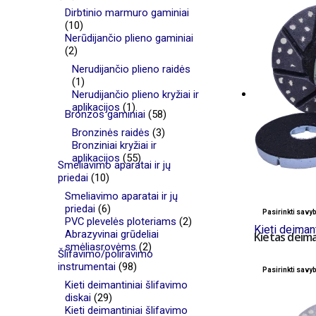
Dirbtinio marmuro gaminiai
(10)
Nerūdijančio plieno gaminiai
(2)
Nerudijančio plieno raidės
(1)
Nerudijančio plieno kryžiai ir
aplikacijos
(1)
Bronzos gaminiai
(58)
Bronzinės raidės
(3)
Bronziniai kryžiai ir
aplikacijos
(55)
Smeliavimo aparatai ir jų
priedai
(10)
Smeliavimo aparatai ir jų
priedai
(6)
Pasirinkti savy
PVC plevelės ploteriams
(2)
Kieti deimant
Abrazyvinai grūdeliai
Kietas deima
smėliasrovėms
(2)
Šlifavimo/poliravimo
instrumentai
(98)
Pasirinkti savy
Kieti deimantiniai šlifavimo
diskai
(29)
Kieti deimantiniai šlifavimo