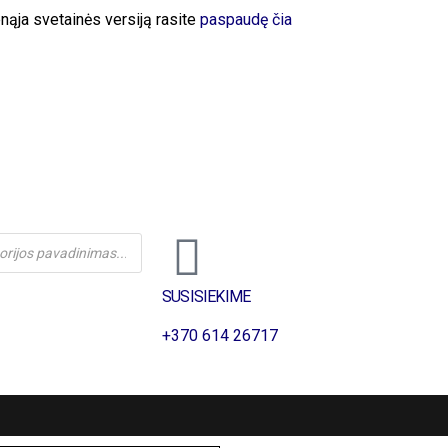
ąja svetainės versiją rasite
paspaudę čia
SUSISIEKIME
+370 614 26717