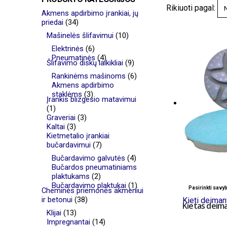
Rikiuoti pagal:
Akmens apdirbimo įrankiai, jų
priedai
(34)
Mašinelės šlifavimui
(10)
Elektrinės
(6)
Pneumatinės
(4)
Šlifavimo diskų laikikliai
(9)
Rankinėms mašinoms
(6)
Akmens apdirbimo
staklėms
(3)
Įrankis blizgesio matavimui
(1)
Graveriai
(3)
Kaltai
(3)
Kietmetalio įrankiai
bučardavimui
(7)
Bučardavimo galvutės
(4)
Bučardos pneumatiniams
plaktukams
(2)
Bučardavimo plaktukai
(1)
Pasirinkti savy
Cheminės priemonės akmeniui
ir betonui
(38)
Kieti deimant
Kietas deima
Klijai
(13)
Impregnantai
(14)