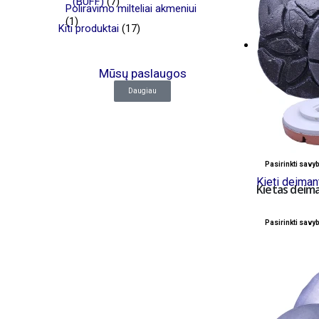
(BUFF)
(7)
Poliravimo milteliai akmeniui
(1)
Kiti produktai
(17)
Mūsų paslaugos
Daugiau
Pasirinkti savy
Kieti deimant
Kietas deiman
Pasirinkti savy