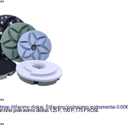
bes
bes
iniai šlifavimo diskai
,
Šlifavimo/poliravimo instrumentai
0.00
€
ntinis poliravimo diskas 125 P, 150 P, 175 P ROSE
bes