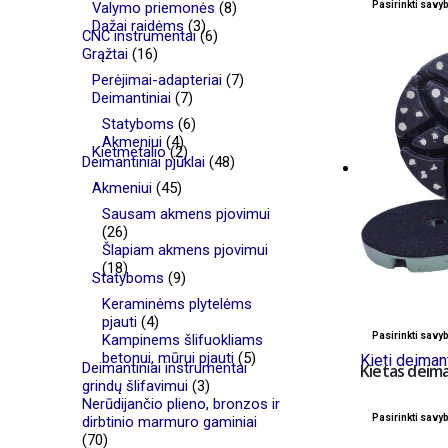
Valymo priemonės
(8)
Pasirinkti savy
Dažai raidėms
(3)
CNC instrumentai
(6)
Grąžtai
(16)
Perėjimai-adapteriai
(7)
Deimantiniai
(7)
Statyboms
(6)
Akmeniui
(4)
Kietmetalio
(2)
Deimantiniai pjūklai
(48)
Akmeniui
(45)
Sausam akmens pjovimui
(26)
Šlapiam akmens pjovimui
(18)
Statyboms
(9)
Keraminėms plytelėms
pjauti
(4)
Pasirinkti savy
Kampinems šlifuokliams
betonui, mūrui pjauti
(5)
Kieti deimant
Deimantiniai instrumentai
Kietas deima
grindų šlifavimui
(3)
Nerūdijančio plieno, bronzos ir
Pasirinkti savy
dirbtinio marmuro gaminiai
(70)