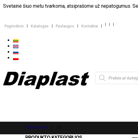
Svetainė šiuo metu tvarkoma, atsiprašome už nepatogumus. Sen
Pagrindinis
Katalogas
Paslaugos
Kontaktai
PAGRINDINIS
175
PRODUKTO KATEGORIJOS