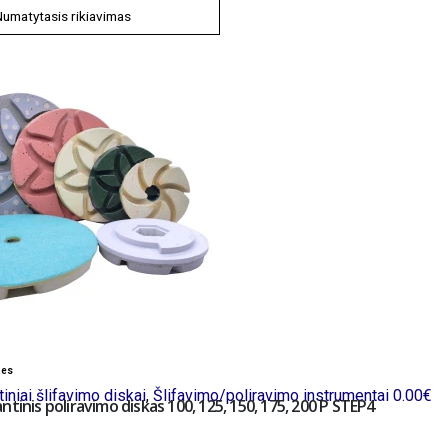
bes
iniai šlifavimo diskai
,
Šlifavimo/poliravimo instrumentai
0.00
€
ntinis poliravimo diskas 100, 125, 150, 175, 200 P STEP4