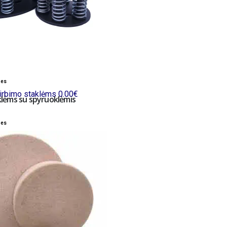
bes
rbimo staklėms
0.00
€
taklėms su spyruoklėmis
bes