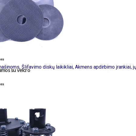
bes
mašinoms
,
Šlifavimo diskų laikikliai
,
Akmens apdirbimo įrankiai, jų
 gumos su velcro
bes