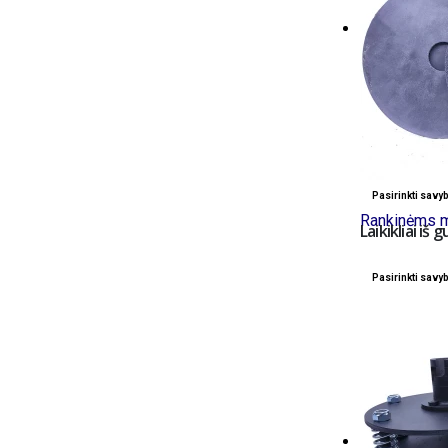
Pasirinkti savy
Rankinėms 
Laikikliai iš
Pasirinkti savy