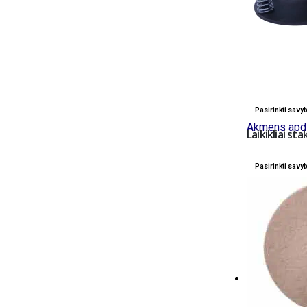
Pasirinkti savy
Akmens apdi
Laikikliai s
Pasirinkti savy