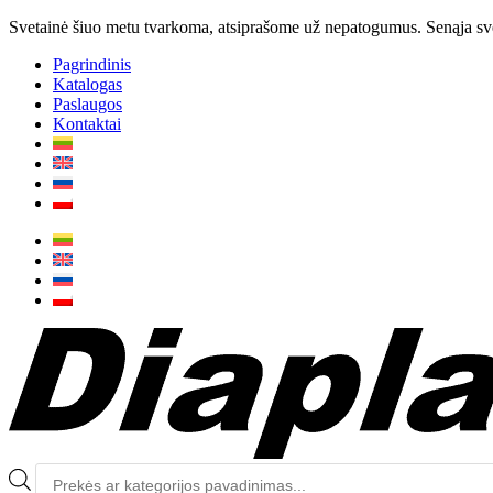
Svetainė šiuo metu tvarkoma, atsiprašome už nepatogumus. Senąja svet
Pagrindinis
Katalogas
Paslaugos
Kontaktai
Produktų
paieška