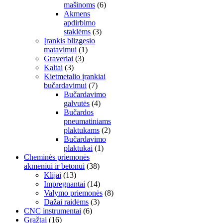
mašinoms
(6)
Akmens
apdirbimo
staklėms
(3)
Įrankis blizgesio
matavimui
(1)
Graveriai
(3)
Kaltai
(3)
Kietmetalio įrankiai
bučardavimui
(7)
Bučardavimo
galvutės
(4)
Bučardos
pneumatiniams
plaktukams
(2)
Bučardavimo
plaktukai
(1)
Cheminės priemonės
akmeniui ir betonui
(38)
Klijai
(13)
Impregnantai
(14)
Valymo priemonės
(8)
Dažai raidėms
(3)
CNC instrumentai
(6)
Grąžtai
(16)