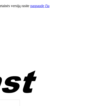
ainės versiją rasite
paspaudę čia