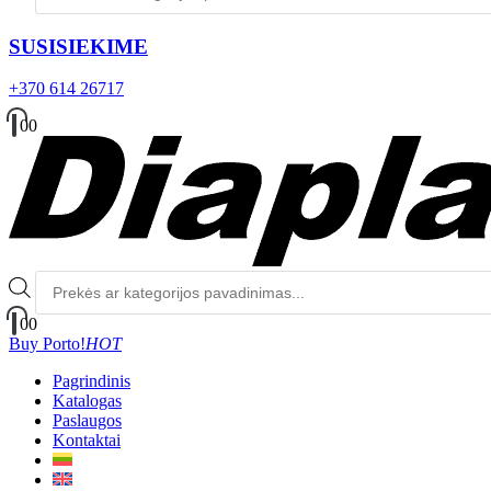
SUSISIEKIME
+370 614 26717
0
0
Produktų
paieška
0
0
Buy Porto!
HOT
Pagrindinis
Katalogas
Paslaugos
Kontaktai