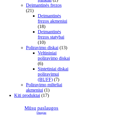
Deimantinės frezos
(21)
Deimantinės
frezos akmeniui
(18)
Deimantinės
frezos statybai
(10)
Poliravimo diskai
(13)
Veltininiai
poliravimo diskai
(6)
Sintetiniai diskai
poliravimui
(BUFF)
(7)
Poliravimo milteliai
akmeniui
(1)
Kiti produktai
(17)
Mūsų paslaugos
Daugiau