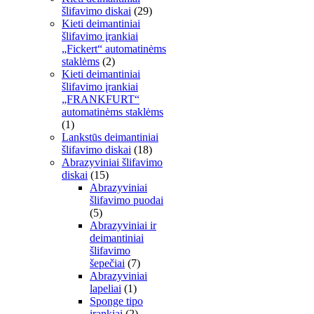
šlifavimo diskai
(29)
Kieti deimantiniai
šlifavimo įrankiai
„Fickert“ automatinėms
staklėms
(2)
Kieti deimantiniai
šlifavimo įrankiai
„FRANKFURT“
automatinėms staklėms
(1)
Lankstūs deimantiniai
šlifavimo diskai
(18)
Abrazyviniai šlifavimo
diskai
(15)
Abrazyviniai
šlifavimo puodai
(5)
Abrazyviniai ir
deimantiniai
šlifavimo
šepečiai
(7)
Abrazyviniai
lapeliai
(1)
Sponge tipo
įrankiai
(2)