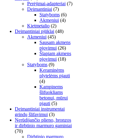
Perėjimai-adapteriai
(7)
Deimantiniai
(7)
Statyboms
(6)
Akmeniui
(4)
Kietmetalio
(2)
Deimantiniai pjūklai
(48)
Akmeniui
(45)
Sausam akmens
pjovimui
(26)
Šlapiam akmens
pjovimui
(18)
Statyboms
(9)
Keraminėms
plytelėms pjauti
(4)
Kampinems
šlifuokliams
betonui, mūrui
pjauti
(5)
Deimantiniai instrumentai
grindų šlifavimui
(3)
Nerūdijančio plieno, bronzos
ir dirbtinio marmuro gaminiai
(70)
Dirbtinio marmuro