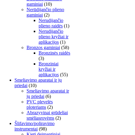
gaminiai
(10)
Nerūdijančio plieno
gaminiai
(2)
Nerudijančio
plieno raidės
(1)
Nerudijančio
plieno kryžiai ir
aplikacijos
(1)
Bronzos gaminiai
(58)
Bronzinės raidės
(3)
Bronziniai
kryžiai ir
aplikacijos
(55)
Smeliavimo aparatai ir jų
priedai
(10)
Smeliavimo aparatai ir
jų priedai
(6)
PVC plevelės
ploteriams
(2)
Abrazyvinai grūdeliai
smėliasrovėms
(2)
Šlifavimo/poliravimo
instrumentai
(98)
Kieti deimantiniai