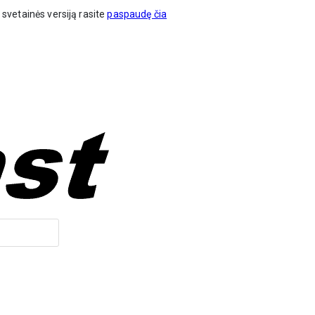
vetainės versiją rasite
paspaudę čia