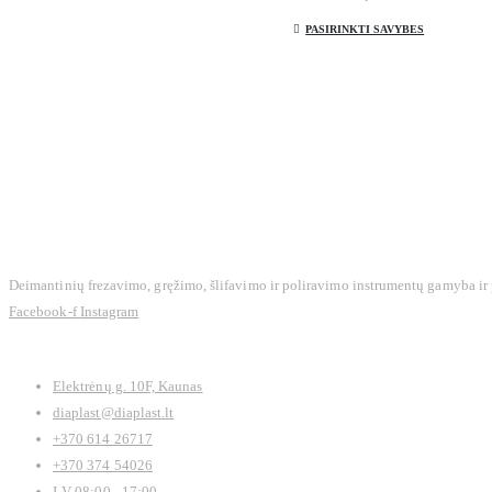
Šis
galite
PASIRINKTI SAVYBES
produkt
pasirinkti
turi
gaminio
kelis
puslapyje
variantu
Variant
galite
pasirink
gaminio
puslapy
Deimantinių frezavimo, gręžimo, šlifavimo ir poliravimo instrumentų gamyba ir
Facebook-f
Instagram
Kontaktai
Elektrėnų g. 10F, Kaunas
diaplast@diaplast.lt
+370 614 26717
+370 374 54026
I-V 08:00 - 17:00