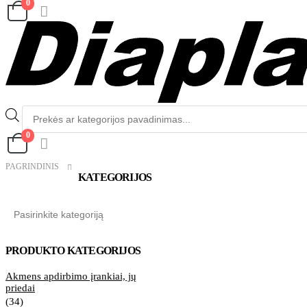
0
Produktų
paieška
0
PAGRINDINIS
KATEGORIJOS
38
PRODUKTO KATEGORIJOS
Akmens apdirbimo įrankiai, jų
priedai
(34)