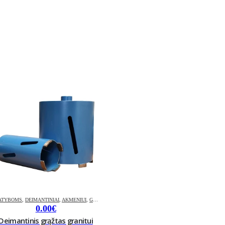
ATYBOMS
,
DEIMANTINIAI
,
AKMENIUI
,
GRĄŽTAI
0.00
€
Deimantinis grąžtas granitui