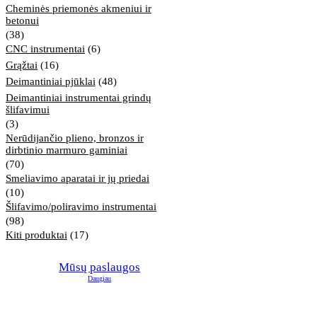
Cheminės priemonės akmeniui ir
betonui
(38)
CNC instrumentai
(6)
Grąžtai
(16)
Deimantiniai pjūklai
(48)
Deimantiniai instrumentai grindų
šlifavimui
(3)
Nerūdijančio plieno, bronzos ir
dirbtinio marmuro gaminiai
(70)
Smeliavimo aparatai ir jų priedai
(10)
Šlifavimo/poliravimo instrumentai
(98)
Kiti produktai
(17)
Mūsų paslaugos
Daugiau