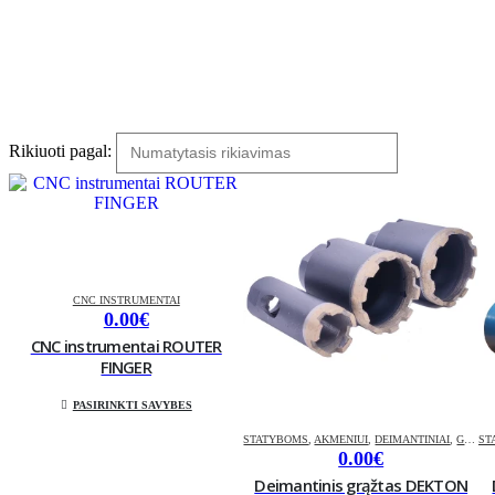
Rikiuoti pagal:
CNC INSTRUMENTAI
0.00
€
CNC instrumentai ROUTER
FINGER
Šis
PASIRINKTI SAVYBES
produktas
turi
STATYBOMS
,
AKMENIUI
,
DEIMANTINIAI
,
GRĄŽTAI
ST
kelis
0.00
€
variantus.
Deimantinis grąžtas DEKTON
Variantus