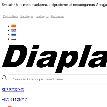
Svetainė šiuo metu tvarkoma, atsiprašome už nepatogumus. Senąja s
Pagrindinis
Katalogas
Paslaugos
Kontaktai
Produktų
paieška
SUSISIEKIME
+370 614 26717