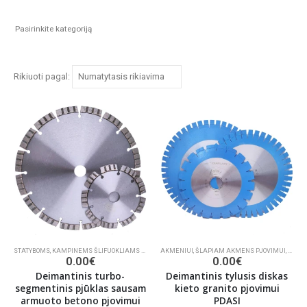
Rikiuoti pagal:
STATYBOMS
,
KAMPINEMS ŠLIFUOKLIAMS BETONUI, MŪRUI PJAUTI
AKMENIUI
,
ŠLAPIAM AKMENS PJOVIMUI
,
DEIMANTINIAI PJŪKLAI
,
DEIMA
0.00
€
0.00
€
Deimantinis turbo-
Deimantinis tylusis diskas
segmentinis pjūklas sausam
kieto granito pjovimui
armuoto betono pjovimui
PDASI