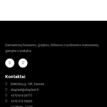
Deimantinių frezavimo, gręžimo, šlifavimo ir poliravimo instrumentų
gamyba ir prekyba.
Kontaktai
Elektrėnų g. 10F, Kaunas
diaplast@diaplast.lt
+370 614 26717
+370 374 54026
I-V 08:00 - 17:00