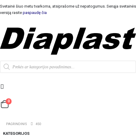
Svetainė šiuo metu tvarkoma, atsiprašome už nepatogumus. Senąja svetainės
versiją rasite
paspaudę čia
0
PAGRINDINIS
450
KATEGORIJOS