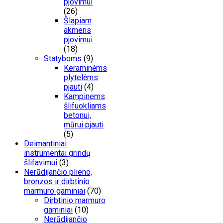
pjovimui
(26)
Šlapiam
akmens
pjovimui
(18)
Statyboms
(9)
Keraminėms
plytelėms
pjauti
(4)
Kampinems
šlifuokliams
betonui,
mūrui pjauti
(5)
Deimantiniai
instrumentai grindų
šlifavimui
(3)
Nerūdijančio plieno,
bronzos ir dirbtinio
marmuro gaminiai
(70)
Dirbtinio marmuro
gaminiai
(10)
Nerūdijančio