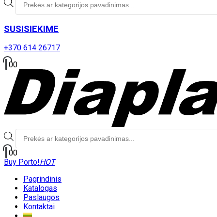
paieška
SUSISIEKIME
+370 614 26717
0
0
Produktų
paieška
0
0
Buy Porto!
HOT
Pagrindinis
Katalogas
Paslaugos
Kontaktai