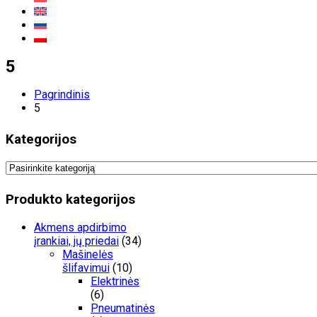
5
Pagrindinis
5
Kategorijos
Produkto kategorijos
Akmens apdirbimo
įrankiai, jų priedai
(34)
Mašinelės
šlifavimui
(10)
Elektrinės
(6)
Pneumatinės