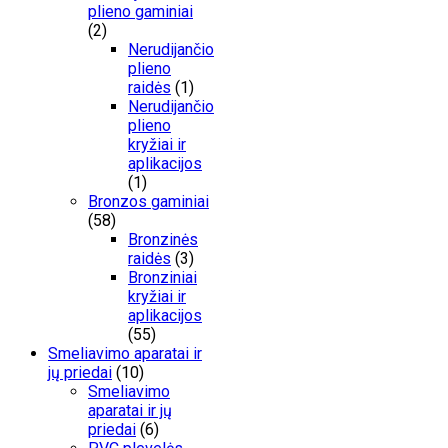
plieno gaminiai
(2)
Nerudijančio
plieno
raidės
(1)
Nerudijančio
plieno
kryžiai ir
aplikacijos
(1)
Bronzos gaminiai
(58)
Bronzinės
raidės
(3)
Bronziniai
kryžiai ir
aplikacijos
(55)
Smeliavimo aparatai ir
jų priedai
(10)
Smeliavimo
aparatai ir jų
priedai
(6)