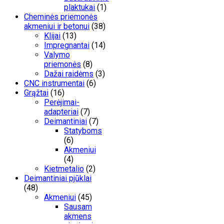
plaktukai
(1)
Cheminės priemonės
akmeniui ir betonui
(38)
Klijai
(13)
Impregnantai
(14)
Valymo
priemonės
(8)
Dažai raidėms
(3)
CNC instrumentai
(6)
Grąžtai
(16)
Perėjimai-
adapteriai
(7)
Deimantiniai
(7)
Statyboms
(6)
Akmeniui
(4)
Kietmetalio
(2)
Deimantiniai pjūklai
(48)
Akmeniui
(45)
Sausam
akmens