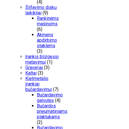
(4)
Šlifavimo diskų
laikikliai
(9)
Rankinėms
mašinoms
(6)
Akmens
apdirbimo
staklėms
(3)
Įrankis blizgesio
matavimui
(1)
Graveriai
(3)
Kaltai
(3)
Kietmetalio
įrankiai
bučardavimui
(7)
Bučardavimo
galvutės
(4)
Bučardos
pneumatiniams
plaktukams
(2)
Bučardavimo