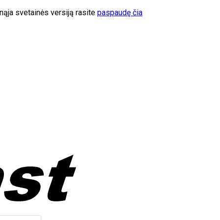
ąja svetainės versiją rasite
paspaudę čia