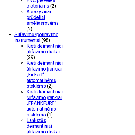
PVC plevelės
ploteriams
(2)
Abrazyvinai
grūdeliai
smėliasrovėms
(2)
Šlifavimo/poliravimo
instrumentai
(98)
Kieti deimantiniai
šlifavimo diskai
(29)
Kieti deimantiniai
šlifavimo įrankiai
„Fickert“
automatinėms
staklėms
(2)
Kieti deimantiniai
šlifavimo įrankiai
„FRANKFURT“
automatinėms
staklėms
(1)
Lankstūs
deimantiniai
šlifavimo diskai