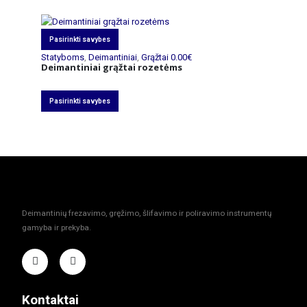
Pasirinkti savybes
Statyboms
,
Deimantiniai
,
Grąžtai
0.00
€
Deimantiniai grąžtai rozetėms
Pasirinkti savybes
Deimantinių frezavimo, gręžimo, šlifavimo ir poliravimo instrumentų
gamyba ir prekyba.
Kontaktai