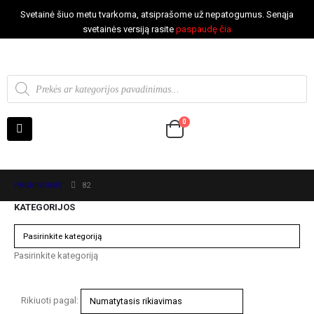
Svetainė šiuo metu tvarkoma, atsiprašome už nepatogumus. Senąja
svetainės versiją rasite
paspaudę čia
0
PAGRINDINIS
82
KATEGORIJOS
Pasirinkite kategoriją
Rikiuoti pagal: