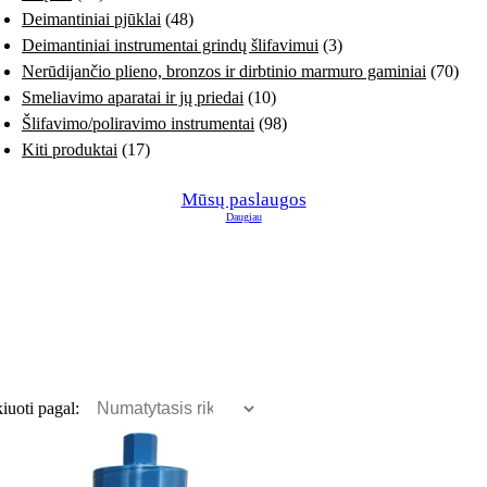
Deimantiniai pjūklai
(48)
Deimantiniai instrumentai grindų šlifavimui
(3)
Nerūdijančio plieno, bronzos ir dirbtinio marmuro gaminiai
(70)
Smeliavimo aparatai ir jų priedai
(10)
Šlifavimo/poliravimo instrumentai
(98)
Kiti produktai
(17)
Mūsų paslaugos
Daugiau
iuoti pagal: