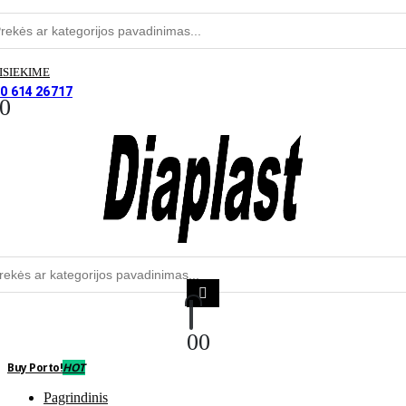
paieška
ISIEKIME
0 614 26717
0
Produktų
aieška
0
0
Buy Porto!
HOT
Pagrindinis