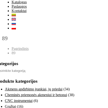
Katalogas
Paslaugos
Kontaktai
89
Pagrindinis
89
tegorijos
odukto kategorijos
Akmens apdirbimo įrankiai, jų priedai
(34)
Cheminės priemonės akmeniui ir betonui
(38)
CNC instrumentai
(6)
Grąžtai
(16)