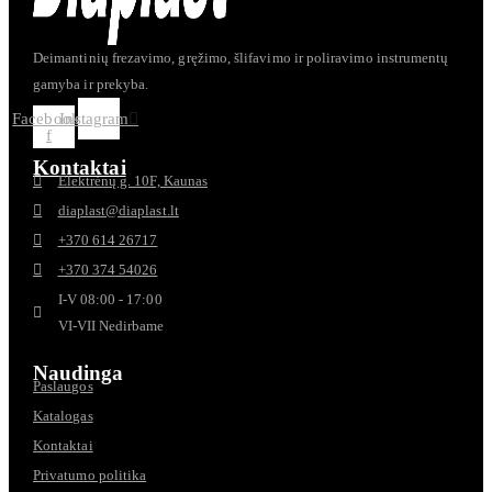
Deimantinių frezavimo, gręžimo, šlifavimo ir poliravimo instrumentų
gamyba ir prekyba.
Facebook-
Instagram
f
Kontaktai
Elektrėnų g. 10F, Kaunas
diaplast@diaplast.lt
+370 614 26717
+370 374 54026
I-V 08:00 - 17:00
VI-VII Nedirbame
Naudinga
Paslaugos
Katalogas
Kontaktai
Privatumo politika