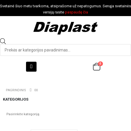
Svetainė šiuo metu tvarkoma, atsiprašome už nepatogumus. Senąja svetainės
versiją rasite
paspaudę čia
0
PAGRINDINIS
00
KATEGORIJOS