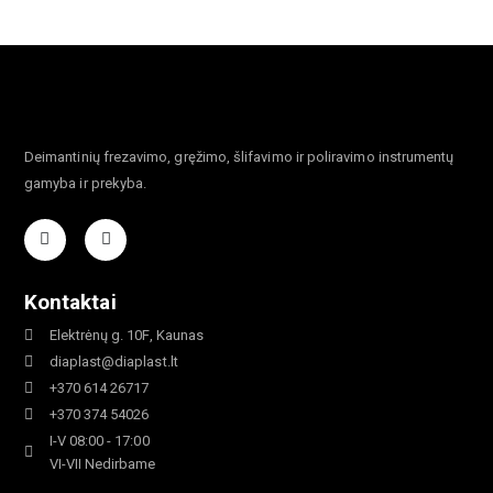
Deimantinių frezavimo, gręžimo, šlifavimo ir poliravimo instrumentų
gamyba ir prekyba.
Kontaktai
Elektrėnų g. 10F, Kaunas
diaplast@diaplast.lt
+370 614 26717
+370 374 54026
I-V 08:00 - 17:00
VI-VII Nedirbame