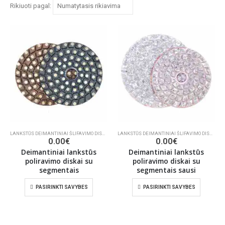
Rikiuoti pagal:
LANKSTŪS DEIMANTINIAI ŠLIFAVIMO DISKAI
,
ŠLIFAVIMO/POLIRAVIMO INSTRUMENTAI
LANKSTŪS DEIMANTINIAI ŠLIFAVIMO DISKAI
,
ŠL
0.00
€
0.00
€
Deimantiniai lankstūs
Deimantiniai lankstūs
poliravimo diskai su
poliravimo diskai su
segmentais
segmentais sausi
PASIRINKTI SAVYBES
PASIRINKTI SAVYBES