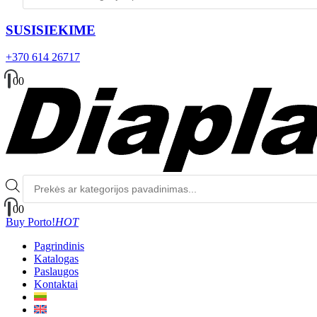
SUSISIEKIME
+370 614 26717
0
0
Produktų
paieška
0
0
Buy Porto!
HOT
Pagrindinis
Katalogas
Paslaugos
Kontaktai