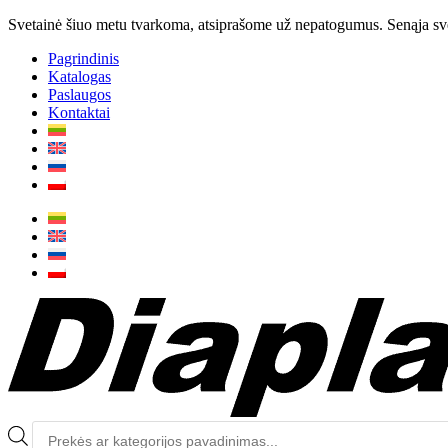
Svetainė šiuo metu tvarkoma, atsiprašome už nepatogumus. Senąja svet
Pagrindinis
Katalogas
Paslaugos
Kontaktai
Produktų
paieška