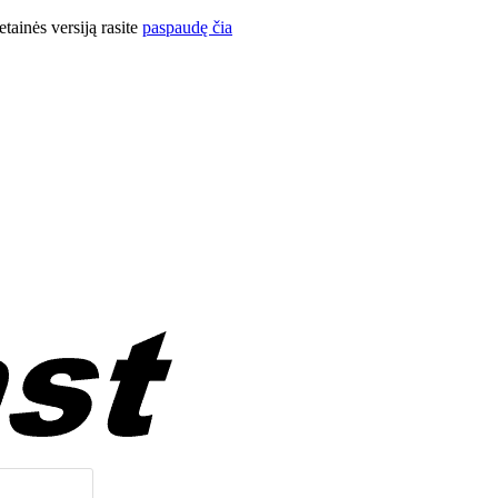
ainės versiją rasite
paspaudę čia