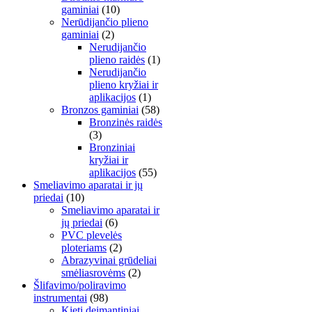
gaminiai
(10)
Nerūdijančio plieno
gaminiai
(2)
Nerudijančio
plieno raidės
(1)
Nerudijančio
plieno kryžiai ir
aplikacijos
(1)
Bronzos gaminiai
(58)
Bronzinės raidės
(3)
Bronziniai
kryžiai ir
aplikacijos
(55)
Smeliavimo aparatai ir jų
priedai
(10)
Smeliavimo aparatai ir
jų priedai
(6)
PVC plevelės
ploteriams
(2)
Abrazyvinai grūdeliai
smėliasrovėms
(2)
Šlifavimo/poliravimo
instrumentai
(98)
Kieti deimantiniai