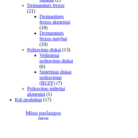
Deimantinės frezos
(21)
Deimantinės
frezos akmeniui
(18)
Deimantinės
frezos statybai
(10)
Poliravimo diskai
(13)
Veltininiai
poliravimo diskai
(6)
Sintetiniai diskai
poliravimui
(BUFF)
(7)
Poliravimo milteliai
akmeniui
(1)
Kiti produktai
(17)
Mūsų paslaugos
Daugiau