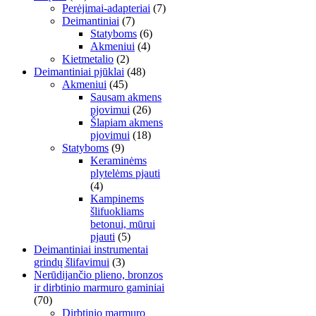
Perėjimai-adapteriai
(7)
Deimantiniai
(7)
Statyboms
(6)
Akmeniui
(4)
Kietmetalio
(2)
Deimantiniai pjūklai
(48)
Akmeniui
(45)
Sausam akmens
pjovimui
(26)
Šlapiam akmens
pjovimui
(18)
Statyboms
(9)
Keraminėms
plytelėms pjauti
(4)
Kampinems
šlifuokliams
betonui, mūrui
pjauti
(5)
Deimantiniai instrumentai
grindų šlifavimui
(3)
Nerūdijančio plieno, bronzos
ir dirbtinio marmuro gaminiai
(70)
Dirbtinio marmuro