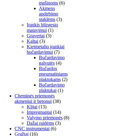
mašinoms
(6)
Akmens
apdirbimo
staklėms
(3)
Įrankis blizgesio
matavimui
(1)
Graveriai
(3)
Kaltai
(3)
Kietmetalio įrankiai
bučardavimui
(7)
Bučardavimo
galvutės
(4)
Bučardos
pneumatiniams
plaktukams
(2)
Bučardavimo
plaktukai
(1)
Cheminės priemonės
akmeniui ir betonui
(38)
Klijai
(13)
Impregnantai
(14)
Valymo priemonės
(8)
Dažai raidėms
(3)
CNC instrumentai
(6)
Grąžtai
(16)