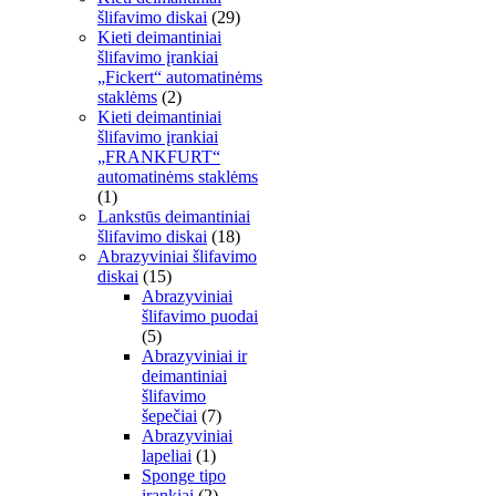
šlifavimo diskai
(29)
Kieti deimantiniai
šlifavimo įrankiai
„Fickert“ automatinėms
staklėms
(2)
Kieti deimantiniai
šlifavimo įrankiai
„FRANKFURT“
automatinėms staklėms
(1)
Lankstūs deimantiniai
šlifavimo diskai
(18)
Abrazyviniai šlifavimo
diskai
(15)
Abrazyviniai
šlifavimo puodai
(5)
Abrazyviniai ir
deimantiniai
šlifavimo
šepečiai
(7)
Abrazyviniai
lapeliai
(1)
Sponge tipo
įrankiai
(2)