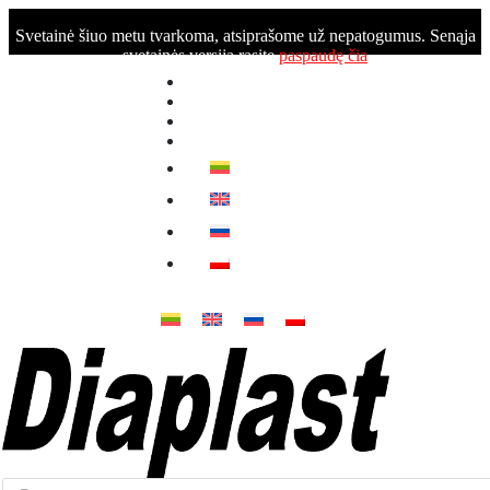
Svetainė šiuo metu tvarkoma, atsiprašome už nepatogumus. Senąja
svetainės versiją rasite
paspaudę čia
Pagrindinis
Katalogas
Paslaugos
Kontaktai
Produktų