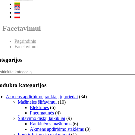
Facetavimui
Pagrindinis
Facetavimui
tegorijos
odukto kategorijos
Akmens apdirbimo įrankiai, jų priedai
(34)
Mašinelės šlifavimui
(10)
Elektrinės
(6)
Pneumatinės
(4)
Šlifavimo diskų laikikliai
(9)
Rankinėms mašinoms
(6)
Akmens apdirbimo staklėms
(3)
Įrankis blizgesio matavimui
(1)