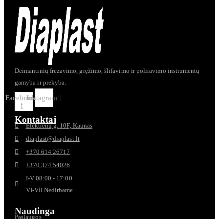
kelis
variantus.
Variantus
galite
pasirinkti
gaminio
puslapyje
Deimantinių frezavimo, gręžimo, šlifavimo ir poliravimo instrumentų
gamyba ir prekyba.
Facebook-
Instagram
f
Kontaktai
Elektrėnų g. 10F, Kaunas
diaplast@diaplast.lt
+370 614 26717
+370 374 54026
I-V 08:00 - 17:00
VI-VII Nedirbame
Naudinga
Paslaugos