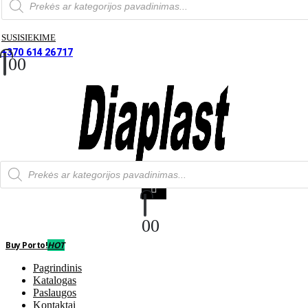
paieška
SUSISIEKIME
+370 614 26717
0
0
Produktų
paieška
0
0
Buy Porto!
HOT
Pagrindinis
Katalogas
Paslaugos
Kontaktai