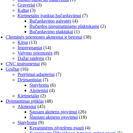
Graveriai
(3)
Kaltai
(3)
Kietmetalio įrankiai bučardavimui
(7)
Bučardavimo galvutės
(4)
Bučardos pneumatiniams plaktukams
(2)
Bučardavimo plaktukai
(1)
Cheminės priemonės akmeniui ir betonui
(38)
Klijai
(13)
Impregnantai
(14)
Valymo priemonės
(8)
Dažai raidėms
(3)
CNC instrumentai
(6)
Grąžtai
(16)
Perėjimai-adapteriai
(7)
Deimantiniai
(7)
Statyboms
(6)
Akmeniui
(4)
Kietmetalio
(2)
Deimantiniai pjūklai
(48)
Akmeniui
(45)
Sausam akmens pjovimui
(26)
Šlapiam akmens pjovimui
(18)
Statyboms
(9)
Keraminėms plytelėms pjauti
(4)