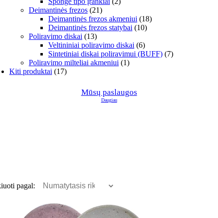
Sponge tipo įrankiai
(2)
Deimantinės frezos
(21)
Deimantinės frezos akmeniui
(18)
Deimantinės frezos statybai
(10)
Poliravimo diskai
(13)
Veltininiai poliravimo diskai
(6)
Sintetiniai diskai poliravimui (BUFF)
(7)
Poliravimo milteliai akmeniui
(1)
Kiti produktai
(17)
Mūsų paslaugos
Daugiau
iuoti pagal: