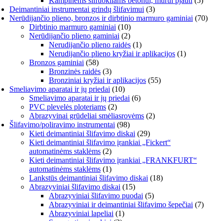
Kampinems šlifuokliams betonui, mūrui pjauti
(5)
Deimantiniai instrumentai grindų šlifavimui
(3)
Nerūdijančio plieno, bronzos ir dirbtinio marmuro gaminiai
(70)
Dirbtinio marmuro gaminiai
(10)
Nerūdijančio plieno gaminiai
(2)
Nerudijančio plieno raidės
(1)
Nerudijančio plieno kryžiai ir aplikacijos
(1)
Bronzos gaminiai
(58)
Bronzinės raidės
(3)
Bronziniai kryžiai ir aplikacijos
(55)
Smeliavimo aparatai ir jų priedai
(10)
Smeliavimo aparatai ir jų priedai
(6)
PVC plevelės ploteriams
(2)
Abrazyvinai grūdeliai smėliasrovėms
(2)
Šlifavimo/poliravimo instrumentai
(98)
Kieti deimantiniai šlifavimo diskai
(29)
Kieti deimantiniai šlifavimo įrankiai „Fickert“
automatinėms staklėms
(2)
Kieti deimantiniai šlifavimo įrankiai „FRANKFURT“
automatinėms staklėms
(1)
Lankstūs deimantiniai šlifavimo diskai
(18)
Abrazyviniai šlifavimo diskai
(15)
Abrazyviniai šlifavimo puodai
(5)
Abrazyviniai ir deimantiniai šlifavimo šepečiai
(7)
Abrazyviniai lapeliai
(1)