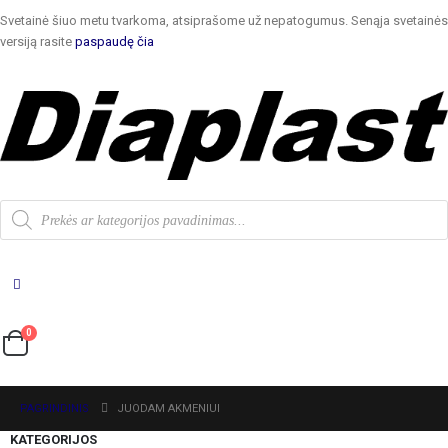
Svetainė šiuo metu tvarkoma, atsiprašome už nepatogumus. Senąja svetainės
versiją rasite
paspaudę čia
0
PAGRINDINIS
JUODAM AKMENIUI
KATEGORIJOS