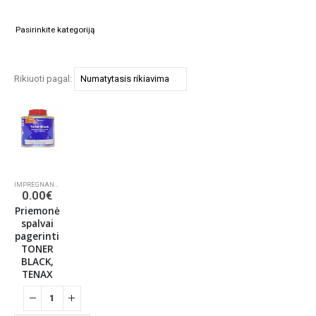
Rikiuoti pagal:
IMPREGNANTAI
,
CHEMINĖS PRIEMONĖS AKMENIUI IR BETONUI
0.00
€
Priemonė
spalvai
pagerinti
TONER
BLACK,
TENAX