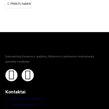
PRIDĖTI Į SĄRAŠĄ
Deimantinių frezavimo, gręžimo, šlifavimo ir poliravimo instrumentų
gamyba ir prekyba.
Kontaktai
Elektrėnų g. 10F, Kaunas
diaplast@diaplast.lt