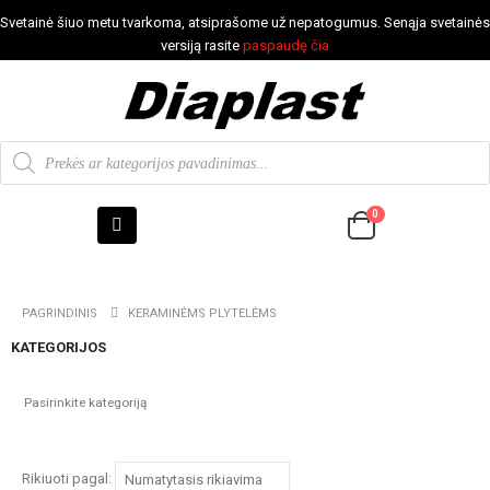
Svetainė šiuo metu tvarkoma, atsiprašome už nepatogumus. Senąja svetainės
versiją rasite
paspaudę čia
0
PAGRINDINIS
KERAMINĖMS PLYTELĖMS
KATEGORIJOS
Rikiuoti pagal: