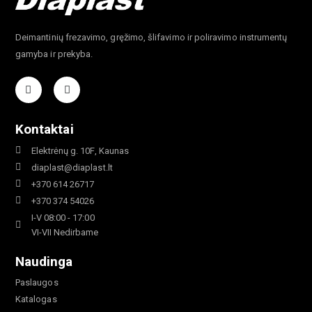
Deimantinių frezavimo, gręžimo, šlifavimo ir poliravimo instrumentų
gamyba ir prekyba.
Kontaktai
Elektrėnų g. 10F, Kaunas
diaplast@diaplast.lt
+370 614 26717
+370 374 54026
I-V 08:00 - 17:00
VI-VII Nedirbame
Naudinga
Paslaugos
Katalogas