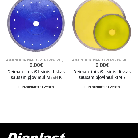
AKMENIUI
,
SAUSAM AKMENS PJOVIMUI
,
KERAMINĖMS PLYTELĖMS PJAUTI
AKMENIUI
,
SAUSAM AKMENS PJOVIMUI
,
STATYBOMS
,
KERAM
0.00
€
0.00
€
Deimantinis ištisinis diskas
Deimantinis ištisinis diskas
sausam pjovimui MESH K
sausam pjovimui RIM S
PASIRINKTI SAVYBES
PASIRINKTI SAVYBES