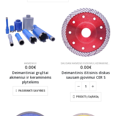
AKMENIUI
SAUSAM AKMENS PJOVIMUI
,
KERAMINĖMS PLYTELĖMS PJAUTI
0.00
€
0.00
€
Deimantiniai grąžtai
Deimantinis ištisinis diskas
akmeniui ir keraminėms
sausam pjovimui CER S
plytelėms
PASIRINKTI SAVYBES
PRIDĖTI Į SĄRAŠĄ