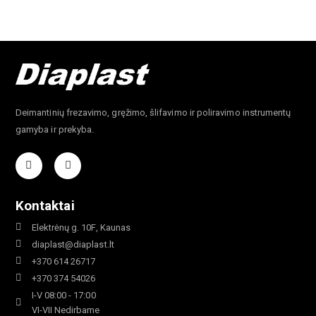
Deimantinių frezavimo, gręžimo, šlifavimo ir poliravimo instrumentų
gamyba ir prekyba.
Kontaktai
Elektrėnų g. 10F, Kaunas
diaplast@diaplast.lt
+370 614 26717
+370 374 54026
I-V 08:00 - 17:00
VI-VII Nedirbame