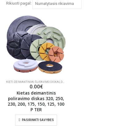
Rikiuoti pagal:
KIETI DEIMANTINIAI ŠLIFAVIMO DISKAI
,
DEIMANTINIAI INSTRUMENTAI GRINDŲ ŠLIFAVIMUI
,
ŠLI
0.00
€
Kietas deimantinis
poliravimo diskas 320, 250,
230, 200, 175, 150, 125, 100
P TER
PASIRINKTI SAVYBES