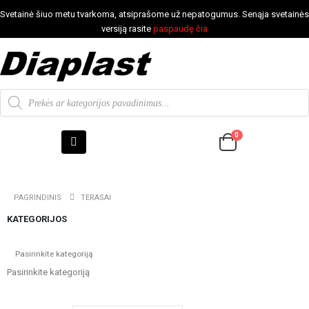
Svetainė šiuo metu tvarkoma, atsiprašome už nepatogumus. Senąja svetainės
versiją rasite
paspaudę čia
0
PAGRINDINIS
TERASAI
KATEGORIJOS
Pasirinkite kategoriją