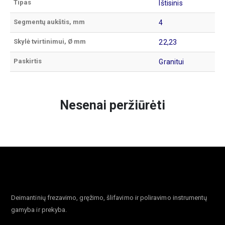
Tipas
Ištisinis
Segmentų aukštis, mm
4
Skylė tvirtinimui, Ø mm
22,23
Paskirtis
Granitui
Nesenai peržiūrėti
Deimantinių frezavimo, gręžimo, šlifavimo ir poliravimo instrumentų
gamyba ir prekyba.