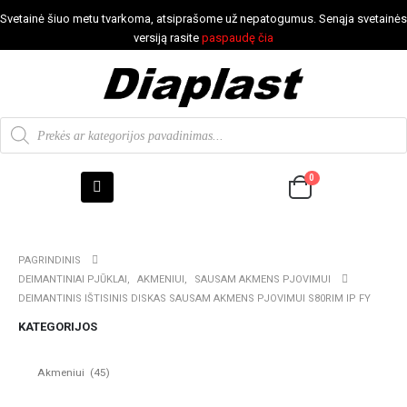
Svetainė šiuo metu tvarkoma, atsiprašome už nepatogumus. Senąja svetainės
versiją rasite
paspaudę čia
0
PAGRINDINIS
DEIMANTINIAI PJŪKLAI
,
AKMENIUI
,
SAUSAM AKMENS PJOVIMUI
DEIMANTINIS IŠTISINIS DISKAS SAUSAM AKMENS PJOVIMUI S80RIM IP FY
KATEGORIJOS