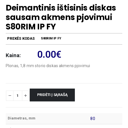
Deimantinis ištisinis diskas
sausam akmens pjovimui
S80RIM IP FY
PREKĖS KODAS
S80RIM IP FY
0.00
€
Kaina:
Plonas, 1,8 mm storio diskas akmens pjovimui
PRIDĖTI Į SĄRAŠĄ
Diametras, mm
80