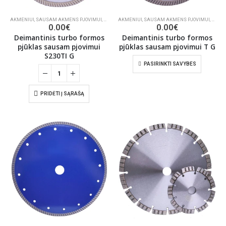
AKMENIUI
,
SAUSAM AKMENS PJOVIMUI
,
DEIMANTINIAI PJŪKLAI
AKMENIUI
,
SAUSAM AKMENS PJOVIMUI
,
DEIMA
0.00
€
0.00
€
Deimantinis turbo formos
Deimantinis turbo formos
pjūklas sausam pjovimui
pjūklas sausam pjovimui T G
S230TI G
PASIRINKTI SAVYBES
PRIDĖTI Į SĄRAŠĄ