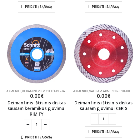
PRIDĖTI Į SĄRAŠĄ
PRIDĖTI Į SĄRAŠĄ
AKMENIUI
,
KERAMINĖMS PLYTELĖMS PJAUTI
,
STATYBOMS
AKMENIUI
,
SAUSAM AKMENS PJOVIMUI
,
KERAM
0.00
€
0.00
€
Deimantinis ištisinis diskas
Deimantinis ištisinis diskas
sausam keramikos pjovimui
sausam pjovimui CER S
RIM FY
PRIDĖTI Į SĄRAŠĄ
PRIDĖTI Į SĄRAŠĄ