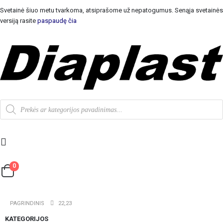
Svetainė šiuo metu tvarkoma, atsiprašome už nepatogumus. Senąja svetainės
versiją rasite
paspaudę čia
0
PAGRINDINIS
22,23
KATEGORIJOS