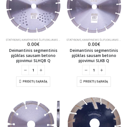
STATYBOMS
,
KAMPINEMS ŠLIFUOKLIAMS BETONUI, MŪRUI PJAUTI
STATYBOMS
,
KAMPINEMS ŠLIFUOKLIAMS BETONUI, MŪRUI PJAUTI
,
DEIMANTINIAI PJŪKLAI
0.00
€
0.00
€
Deimantinis segmentinis
Deimantinis segmentinis
pjūklas sausam betono
pjūklas sausam betono
pjovimui SLHQB Q
pjovimui SLKB Q
PRIDĖTI Į SĄRAŠĄ
PRIDĖTI Į SĄRAŠĄ