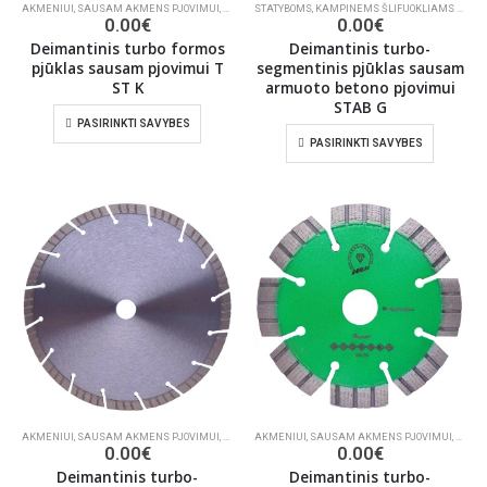
AKMENIUI
,
SAUSAM AKMENS PJOVIMUI
,
DEIMANTINIAI PJŪKLAI
STATYBOMS
,
KAMPINEMS ŠLIFUOKLIAMS BETONUI, MŪRUI PJAUTI
0.00
€
0.00
€
Deimantinis turbo formos
Deimantinis turbo-
pjūklas sausam pjovimui T
segmentinis pjūklas sausam
ST K
armuoto betono pjovimui
STAB G
PASIRINKTI SAVYBES
PASIRINKTI SAVYBES
AKMENIUI
,
SAUSAM AKMENS PJOVIMUI
,
DEIMANTINIAI PJŪKLAI
AKMENIUI
,
SAUSAM AKMENS PJOVIMUI
,
STAT
0.00
€
0.00
€
Deimantinis turbo-
Deimantinis turbo-