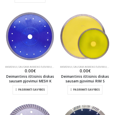
AKMENIUI
,
SAUSAM AKMENS PJOVIMUI
,
KERAMINĖMS PLYTELĖMS PJAUTI
AKMENIUI
,
SAUSAM AKMENS PJOVIMUI
,
STATYBOMS
,
KERAM
0.00
€
0.00
€
Deimantinis ištisinis diskas
Deimantinis ištisinis diskas
sausam pjovimui MESH K
sausam pjovimui RIM S
PASIRINKTI SAVYBES
PASIRINKTI SAVYBES