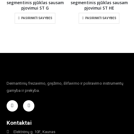
segmentinis pjūklas sausam
segmentinis pjūklas sausam
pjovimui ST G
pjovimui ST HE
PASIRINKTI SAVYBES
PASIRINKTI SAVYBES
Deimantinių frezavimo, gręžimo, šlifavimo ir poliravimo instrumentų
gamyba ir prekyba.
Kontaktai
Elektrėnų g. 10F, Kaunas