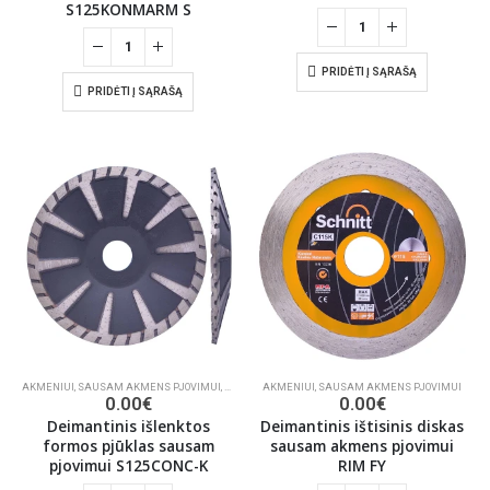
S125KONMARM S
PRIDĖTI Į SĄRAŠĄ
PRIDĖTI Į SĄRAŠĄ
AKMENIUI
,
SAUSAM AKMENS PJOVIMUI
,
DEIMANTINIAI PJŪKLAI
AKMENIUI
,
SAUSAM AKMENS PJOVIMUI
0.00
€
0.00
€
Deimantinis išlenktos
Deimantinis ištisinis diskas
formos pjūklas sausam
sausam akmens pjovimui
pjovimui S125CONC-K
RIM FY