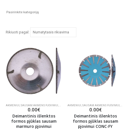
Rikiuoti pagal:
AKMENIUI
,
SAUSAM AKMENS PJOVIMUI
,
DEIMANTINIAI PJŪKLAI
AKMENIUI
,
SAUSAM AKMENS PJOVIMUI
,
DEIMA
0.00
€
0.00
€
Deimantinis išlenktos
Deimantinis išlenktos
formos pjūklas sausam
formos pjūklas sausam
marmuro pjovimui
pjovimui CONC-FY