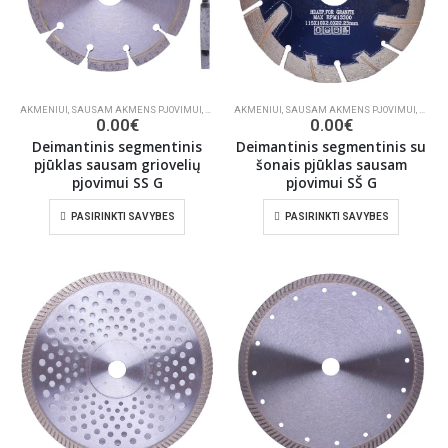
AKMENIUI
,
SAUSAM AKMENS PJOVIMUI
,
STATYBOMS
AKMENIUI
,
KAMPINEMS ŠLIFUOKLIAMS BETONUI, MŪ
,
SAUSAM AKMENS PJOVIMUI
,
DEIMA
0.00
€
0.00
€
Deimantinis segmentinis
Deimantinis segmentinis su
pjūklas sausam griovelių
šonais pjūklas sausam
pjovimui SS G
pjovimui SŠ G
PASIRINKTI SAVYBES
PASIRINKTI SAVYBES