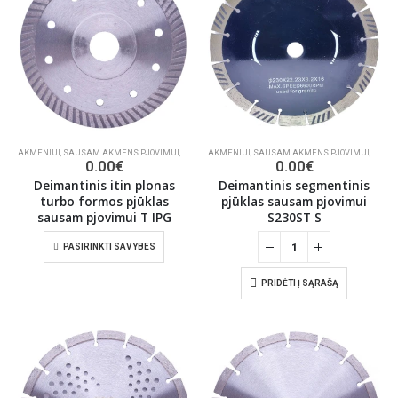
AKMENIUI
,
SAUSAM AKMENS PJOVIMUI
,
DEIMANTINIAI PJŪKLAI
AKMENIUI
,
SAUSAM AKMENS PJOVIMUI
,
DEIMA
0.00
€
0.00
€
Deimantinis itin plonas
Deimantinis segmentinis
turbo formos pjūklas
pjūklas sausam pjovimui
sausam pjovimui T IPG
S230ST S
PASIRINKTI SAVYBES
PRIDĖTI Į SĄRAŠĄ