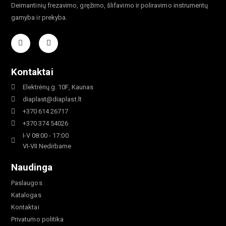
Deimantinių frezavimo, gręžimo, šlifavimo ir poliravimo instrumentų
gamyba ir prekyba.
Kontaktai
Elektrėnų g. 10F, Kaunas
diaplast@diaplast.lt
+370 614 26717
+370 374 54026
I-V 08:00 - 17:00
VI-VII Nedirbame
Naudinga
Paslaugos
Katalogas
Kontaktai
Privatumo politika