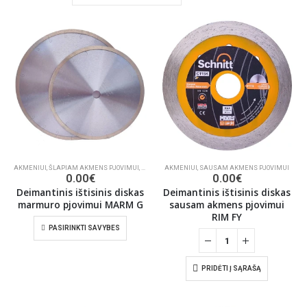
AKMENIUI
,
ŠLAPIAM AKMENS PJOVIMUI
,
DEIMANTINIAI PJŪKLAI
AKMENIUI
,
SAUSAM AKMENS PJOVIMUI
0.00
€
0.00
€
Deimantinis ištisinis diskas
Deimantinis ištisinis diskas
marmuro pjovimui MARM G
sausam akmens pjovimui
RIM FY
PASIRINKTI SAVYBES
PRIDĖTI Į SĄRAŠĄ