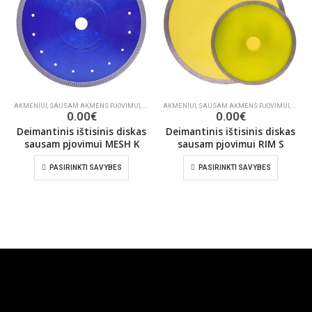
AKMENIUI
,
SAUSAM AKMENS PJOVIMUI
,
KERAMINĖMS PLYTELĖMS PJAUTI
AKMENIUI
,
SAUSAM AKMENS PJOVIMUI
,
STATYBOMS
,
KERAM
0.00
€
0.00
€
Deimantinis ištisinis diskas
Deimantinis ištisinis diskas
sausam pjovimui MESH K
sausam pjovimui RIM S
PASIRINKTI SAVYBES
PASIRINKTI SAVYBES