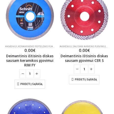
AKMENIUI
,
KERAMINĖMS PLYTELĖMS PJAUTI
,
STATYBOMS
AKMENIUI
,
SAUSAM AKMENS PJOVIMUI
,
KERAM
0.00
€
0.00
€
Deimantinis ištisinis diskas
Deimantinis ištisinis diskas
sausam keramikos pjovimui
sausam pjovimui CER S
RIM FY
PRIDĖTI Į SĄRAŠĄ
PRIDĖTI Į SĄRAŠĄ