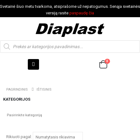
Svetainė šiuo metu tvarkoma, atsiprašome už nepatogumus. Senąja svetainės
versiją rasite
paspaudę čia
0
PAGRINDINIS
IŠTISINIS
KATEGORIJOS
Rikiuoti pagal: