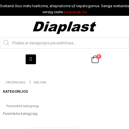
Svetainė šiuo metu tvarkoma, atsiprašome už nepatogumus. Senąja svetainės
versiją rasite
paspaudę čia
0
PAGRINDINIS
MĖLYNA
KATEGORIJOS
Pasirinkite kategoriją