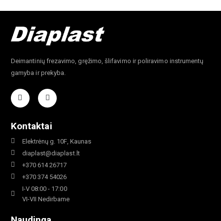
Deimantinių frezavimo, gręžimo, šlifavimo ir poliravimo instrumentų
gamyba ir prekyba.
Kontaktai
Elektrėnų g. 10F, Kaunas
diaplast@diaplast.lt
+370 614 26717
+370 374 54026
I-V 08:00 - 17:00
VI-VII Nedirbame
Naudinga