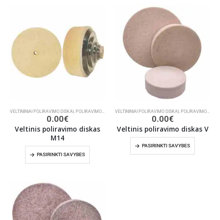
VELTININIAI POLIRAVIMO DISKAI
,
POLIRAVIMO DISKAI
VELTININIAI POLIRAVIMO DISKAI
,
ŠLIFAVIMO/POLIRAVIMO INSTRUMENTAI
,
POLIRAVIMO DISKAI
0.00
€
0.00
€
Veltinis poliravimo diskas
Veltinis poliravimo diskas V
M14
PASIRINKTI SAVYBES
PASIRINKTI SAVYBES