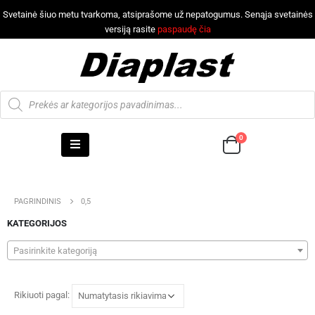
Svetainė šiuo metu tvarkoma, atsiprašome už nepatogumus. Senąja svetainės
versiją rasite
paspaudę čia
0
PAGRINDINIS
0,5
KATEGORIJOS
Pasirinkite kategoriją
Rikiuoti pagal: