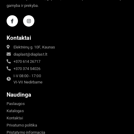
gamyba ir prekyba.
Kontaktai
Elektrėnų g. 10F, Kaunas
diaplast@diaplast.lt
+370 614 26717
+370 374 54026
I-V 08:00 - 17:00
VI-VII Nedirbame
Naudinga
Paslaugos
Katalogas
Kontaktai
Privatumo politika
Pristatymo informacija