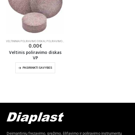
VELTININIAI POLIRAVIMO DISKAI
,
POLIRAVIMO DISKAI
0.00
€
Veltinis poliravimo diskas
VP
PASIRINKTI SAVYBES
Deimantinių frezavimo, gręžimo, šlifavimo ir poliravimo instrumentų