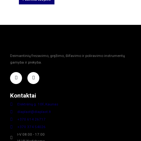
Deimantinių frezavimo, gręžimo, šlifavimo ir poliravimo instrumentų
gamyba ir prekyba.
Kontaktai
Elektrėnų g. 10F, Kaunas
diaplast@diaplast.lt
+370 614 26717
+370 374 54026
I-V 08:00 - 17:00