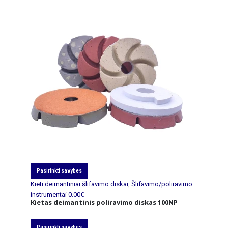
Pasirinkti savybes
Kieti deimantiniai šlifavimo diskai
,
Šlifavimo/poliravimo
instrumentai
0.00
€
Kietas deimantinis poliravimo diskas 100NP
Pasirinkti savybes