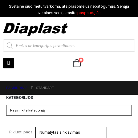
Svetainė šiuo metu tvarkoma, atsiprašome už nepatogumus. Senąja
svetainės versiją rasite
paspaudę čia
0
PAGRINDINIS
STANDART
KATEGORIJOS
Rikiuoti pagal: