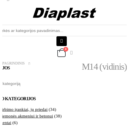
Produktų
aieška
0
PAGRINDINIS
M14 (vidinis)
IJOS
M14
(VIDINIS)
O KATEGORIJOS
rbimo įrankiai, jų priedai
(34)
riemonės akmeniui ir betonui
(38)
mentai
(6)