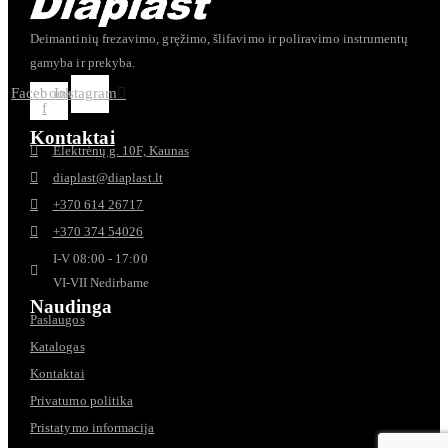
gaminio
puslapyje
Deimantinių frezavimo, gręžimo, šlifavimo ir poliravimo instrumentų
gamyba ir prekyba.
Facebook-
Instagram
f
Kontaktai
Elektrėnų g. 10F, Kaunas
diaplast@diaplast.lt
+370 614 26717
+370 374 54026
I-V 08:00 - 17:00
VI-VII Nedirbame
Naudinga
Paslaugos
Katalogas
Kontaktai
Privatumo politika
Pristatymo informacija